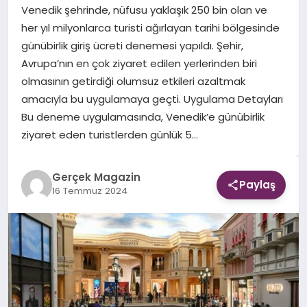
Venedik şehrinde, nüfusu yaklaşık 250 bin olan ve
her yıl milyonlarca turisti ağırlayan tarihi bölgesinde
EKONOMI
günübirlik giriş ücreti denemesi yapıldı. Şehir,
Avrupa’nın en çok ziyaret edilen yerlerinden biri
DÜNYA
olmasının getirdiği olumsuz etkileri azaltmak
amacıyla bu uygulamaya geçti. Uygulama Detayları
Bu deneme uygulamasında, Venedik’e günübirlik
ziyaret eden turistlerden günlük 5…
Gerçek Magazin
Paylaş
16 Temmuz 2024