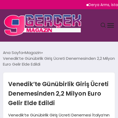
Derya Arms, İstanbul P
MAGAZIN
Ana Sayfa
Magazin
Venedik’te Günübirlik Giriş Ücreti Denemesinden 2,2 Milyon
YAŞAM
Euro Gelir Elde Edildi
SPOR
Venedik’te Günübirlik Giriş Ücreti
TEKNOLOJI
Denemesinden 2,2 Milyon Euro
Gelir Elde Edildi
SAĞLIK
Venedik’te Günübirlik Giriş Ücreti Denemesi İtalya’nın
SIYASET