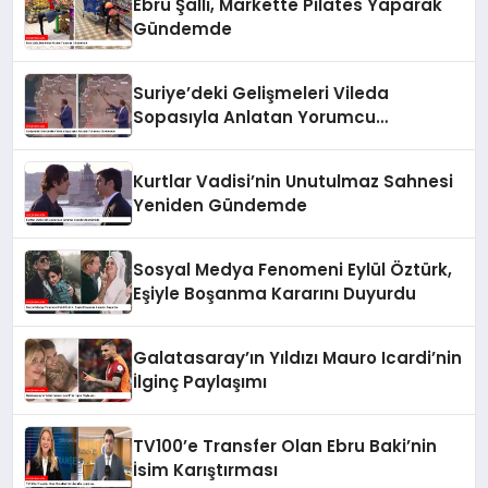
Ebru Şallı, Markette Pilates Yaparak
Gündemde
Suriye’deki Gelişmeleri Vileda
Sopasıyla Anlatan Yorumcu
Gündemde
Kurtlar Vadisi’nin Unutulmaz Sahnesi
Yeniden Gündemde
Sosyal Medya Fenomeni Eylül Öztürk,
Eşiyle Boşanma Kararını Duyurdu
Galatasaray’ın Yıldızı Mauro Icardi’nin
İlginç Paylaşımı
TV100’e Transfer Olan Ebru Baki’nin
İsim Karıştırması