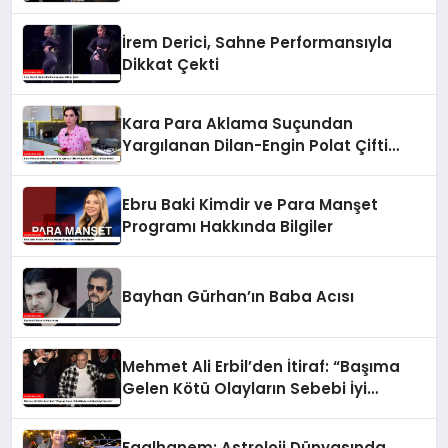
İrem Derici, Sahne Performansıyla
Dikkat Çekti
Kara Para Aklama Suçundan
Yargılanan Dilan-Engin Polat Çifti
Tahliye Edildi
Ebru Baki Kimdir ve Para Manşet
Programı Hakkında Bilgiler
Bayhan Gürhan’ın Baba Acısı
Mehmet Ali Erbil’den İtiraf: “Başıma
Gelen Kötü Olayların Sebebi İyi
Niyetim”
Faalhanem: Astroloji Dünyasında