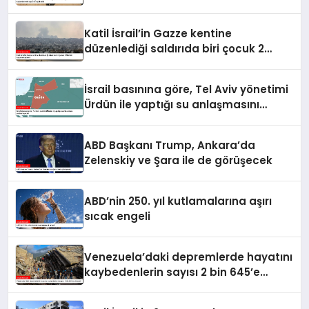
kaybedenlerin sayısı 10’a yükseldi
Katil İsrail’in Gazze kentine
düzenlediği saldırıda biri çocuk 2
Filistinli hayatını kaybetti
İsrail basınına göre, Tel Aviv yönetimi
Ürdün ile yaptığı su anlaşmasını
yenilemeyecek
ABD Başkanı Trump, Ankara’da
Zelenskiy ve Şara ile de görüşecek
ABD’nin 250. yıl kutlamalarına aşırı
sıcak engeli
Venezuela’daki depremlerde hayatını
kaybedenlerin sayısı 2 bin 645’e
yükseldi