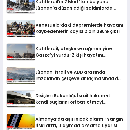
Katil İsrail’in 2 Mart’tan bu yana
Lübnan’a düzenlediği saldırılarda
ölenlerin sayısı 4 bin 298’e ulaştı
Venezuela’daki depremlerde hayatını
kaybedenlerin sayısı 2 bin 295’e çıktı
Katil İsrail, ateşkese rağmen yine
Gazze’yi vurdu: 2 kişi hayatını
kaybetti
Lübnan, İsrail ve ABD arasında
imzalanan çerçeve anlaşmasındaki
güvenlik ekine ilişkin detaylar ortaya
çıktı
Dışişleri Bakanlığı: İsrail hükümeti
kendi suçlarını örtbas etmeyi
hedeflemektedir
Almanya’da aşırı sıcak alarmı: Yangın
riski arttı, ulaşımda aksama uyarısı