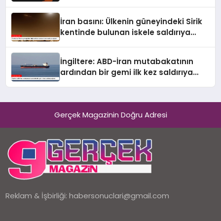
yapıldı
İran basını: Ülkenin güneyindeki Sirik
kentinde bulunan iskele saldırıya
uğradı
İngiltere: ABD-İran mutabakatının
ardından bir gemi ilk kez saldırıya
uğradı
Gerçek Magazinin Doğru Adresi
Reklam & İşbirliği:
habersonuclari@gmail.com