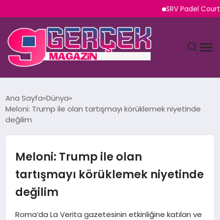
SRV Padel Court, Türk
MAGAZIN
Ana Sayfa
Dünya
Meloni: Trump ile olan tartışmayı körüklemek niyetinde
YAŞAM
değilim
SPOR
Meloni: Trump ile olan
TEKNOLOJI
tartışmayı körüklemek niyetinde
değilim
SAĞLIK
Roma’da La Verita gazetesinin etkinliğine katılan ve
SIYASET