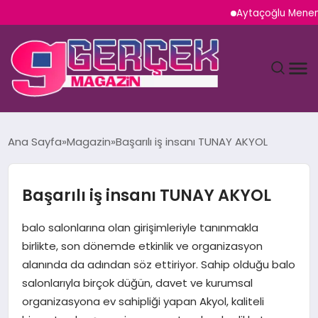
Aytaçoğlu Menemen: Çaka
MAGAZIN
Ana Sayfa
Magazin
Başarılı iş insanı TUNAY AKYOL
YAŞAM
Başarılı iş insanı TUNAY AKYOL
SPOR
balo salonlarına olan girişimleriyle tanınmakla
TEKNOLOJI
birlikte, son dönemde etkinlik ve organizasyon
alanında da adından söz ettiriyor. Sahip olduğu balo
SAĞLIK
salonlarıyla birçok düğün, davet ve kurumsal
organizasyona ev sahipliği yapan Akyol, kaliteli
SIYASET