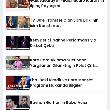
Galatasaray’ın Yıldızı Mauro Icardi’nin
İlginç Paylaşımı
TV100’e Transfer Olan Ebru Baki’nin
İsim Karıştırması
İrem Derici, Sahne Performansıyla
Dikkat Çekti
Kara Para Aklama Suçundan
Yargılanan Dilan-Engin Polat Çifti
Tahliye Edildi
Ebru Baki Kimdir ve Para Manşet
Programı Hakkında Bilgiler
Bayhan Gürhan’ın Baba Acısı