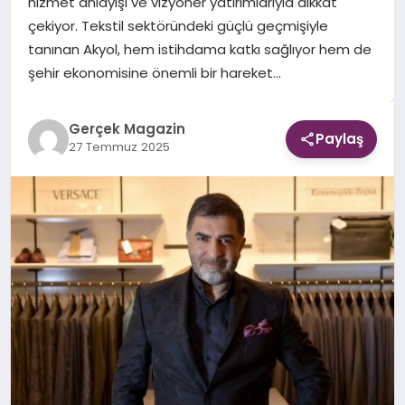
hizmet anlayışı ve vizyoner yatırımlarıyla dikkat
çekiyor. Tekstil sektöründeki güçlü geçmişiyle
EKONOMI
tanınan Akyol, hem istihdama katkı sağlıyor hem de
şehir ekonomisine önemli bir hareket…
DÜNYA
Gerçek Magazin
Paylaş
27 Temmuz 2025