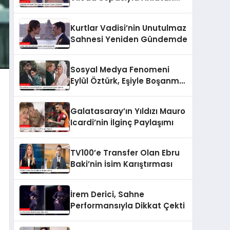
Yorumcu Gündemde
Kurtlar Vadisi’nin Unutulmaz
Sahnesi Yeniden Gündemde
Sosyal Medya Fenomeni
Eylül Öztürk, Eşiyle Boşanma
Kararını Duyurdu
Galatasaray’ın Yıldızı Mauro
Icardi’nin İlginç Paylaşımı
TV100’e Transfer Olan Ebru
Baki’nin İsim Karıştırması
İrem Derici, Sahne
Performansıyla Dikkat Çekti