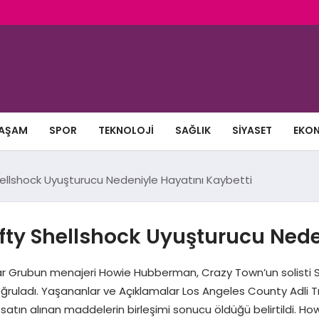
AŞAM
SPOR
TEKNOLOJI
SAĞLIK
SIYASET
EKO
hellshock Uyuşturucu Nedeniyle Hayatını Kaybetti
ifty Shellshock Uyuşturucu Nede
Grubun menajeri Howie Hubberman, Crazy Town’un solisti Shi
oğruladı. Yaşananlar ve Açıklamalar Los Angeles County Adli T
ak satın alınan maddelerin birleşimi sonucu öldüğü belirtildi.