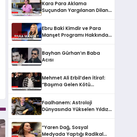
Kara Para Aklama
Suçundan Yargılanan Dilan-
Engin Polat Çifti Tahliye
Edildi
Ebru Baki Kimdir ve Para
Manşet Programı Hakkında
Bilgiler
Bayhan Gürhan’ın Baba
Acısı
Mehmet Ali Erbil’den İtiraf:
“Başıma Gelen Kötü
Olayların Sebebi İyi Niyetim”
Faalhanem: Astroloji
Dünyasında Yükselen Yıldız
ve Gizemli İlişkiler
“Yaren Dağ, Sosyal
Medyada Yaptığı Radikal