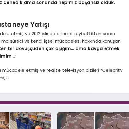
miz denedik ama sonunda hepimiz başarısız olduk,
staneye Yatışı
ele etmiş ve 2012 yılında bilincini kaybettikten sonra
kalma süreci ve kendi içsel mücadelesi hakkında konuşan
Ben bir dövüşçüden çok aşığım… ama kavga etmek
dimim…
“
a mücadele etmiş ve realite televizyon dizileri “Celebrity
ıştı.