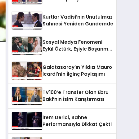
Yorumcu Gündemde
Kurtlar Vadisi’nin Unutulmaz
Sahnesi Yeniden Gündemde
Sosyal Medya Fenomeni
Eylül Öztürk, Eşiyle Boşanma
Kararını Duyurdu
Galatasaray’ın Yıldızı Mauro
Icardi’nin İlginç Paylaşımı
TV100’e Transfer Olan Ebru
Baki’nin İsim Karıştırması
İrem Derici, Sahne
Performansıyla Dikkat Çekti