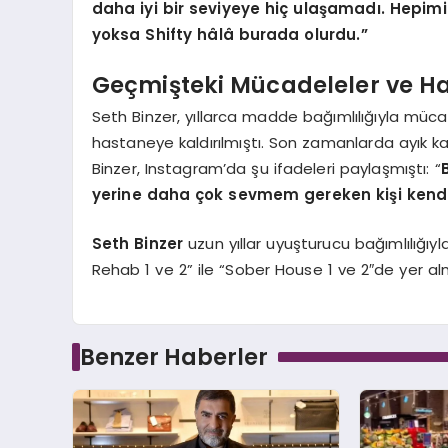
daha iyi bir seviyeye hiç ulaşamadı. Hepi
yoksa Shifty hâlâ burada olurdu.”
Geçmişteki Mücadeleler ve Ha
Seth Binzer, yıllarca madde bağımlılığıyla mücad
hastaneye kaldırılmıştı. Son zamanlarda ayık 
Binzer, Instagram’da şu ifadeleri paylaşmıştı: “
yerine daha çok sevmem gereken kişi ken
Seth Binzer
uzun yıllar uyuşturucu bağımlılığıyl
Rehab 1 ve 2” ile “Sober House 1 ve 2″de yer alm
Benzer Haberler