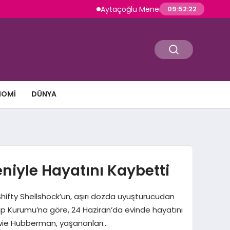
Aytaçoğlu Menemen: Çakallı Menemeni Gele
09:52:23
NOMI
DÜNYA
niyle Hayatını Kaybetti
fty Shellshock’un, aşırı dozda uyuşturucudan
ıp Kurumu’na göre, 24 Haziran’da evinde hayatını
 Howie Hubberman, yaşananları…