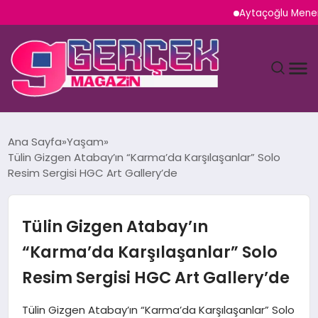
Aytaçoğlu Menemen: Çak
MAGAZIN
Ana Sayfa
Yaşam
Tülin Gizgen Atabay’ın “Karma’da Karşılaşanlar” Solo
YAŞAM
Resim Sergisi HGC Art Gallery’de
SPOR
Tülin Gizgen Atabay’ın
TEKNOLOJI
“Karma’da Karşılaşanlar” Solo
Resim Sergisi HGC Art Gallery’de
SAĞLIK
Tülin Gizgen Atabay’ın “Karma’da Karşılaşanlar” Solo
SIYASET