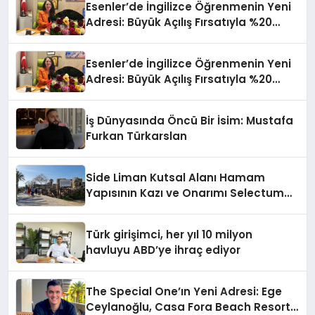
Esenler’de İngilizce Öğrenmenin Yeni
Adresi: Büyük Açılış Fırsatıyla %20
İndirim!
Esenler’de İngilizce Öğrenmenin Yeni
Adresi: Büyük Açılış Fırsatıyla %20
İndirim!
İş Dünyasında Öncü Bir İsim: Mustafa
Furkan Türkarslan
Side Liman Kutsal Alanı Hamam
Yapısının Kazı ve Onarımı Selectum
Hotels&Resorts’un da Katkılarıyla
Tamamlandı
Türk girişimci, her yıl 10 milyon
havluyu ABD’ye ihraç ediyor
The Special One’ın Yeni Adresi: Ege
Ceylanoğlu, Casa Fora Beach Resort