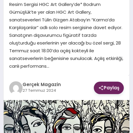
Resim Sergisi HGC Art Gallery’de* Bodrum
Gümüşlük’te yer alan HGC Art Gallery,
EKONOMI
sanatseverleri Tülin Gizgen Atabay’ın “Karma’da
Karşılaşanlar” adlı solo resim sergisine davet ediyor.
DÜNYA
Sanatçının dışavurumcu figüratif tarzda
oluşturduğu eserlerinin yer alacağı bu özel sergi, 28
Temmuz saat 18.00’da açılış kokteyli ile
sanatseverlerin beğenisine sunulacak. Açılış etkinliği,
canlı performans…
Gerçek Magazin
Paylaş
27 Temmuz 2024