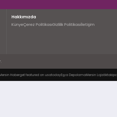
Hakkımızda
Künye
Çerez Politikası
Gizlilik Politikası
İletişim
.
Mersin Haber
get featured on usatoday
Eşya Depolama
Mersin Lojistik
takipc