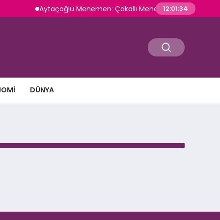
Aytaçoğlu Menemen: Çakallı Menemeni Geleneğini Yaşa
12:01:34
NOMI
DÜNYA