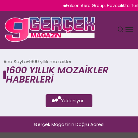
Falcon Aero Group, Havacılıkta Tür
MAGAZIN
Ana Sayfa
1600 yıllık mozaikler
1600 YILLIK MOZAIKLER
YAŞAM
HABERLERI
SPOR
Yükleniyor...
TEKNOLOJI
SAĞLIK
Gerçek Magazinin Doğru Adresi
SIYASET