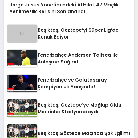
Jorge Jesus Yönetimindeki Al Hilal, 47 Maçlık
Yenilmezlik Serisini Sonlandırdı
Beşiktaş, Göztepe’yi Süper Lig’de
Konuk Ediyor
Fenerbahçe Anderson Talisca İle
Anlaşma Sağladı
Fenerbahçe ve Galatasaray
Şampiyonluk Yarışında!
Beşiktaş, Göztepe’ye Mağlup Oldu:
Mourinho Stadyumdaydı
Beşiktaş Göztepe Maçında Şok Eğilim!