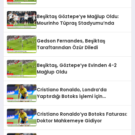
Beşiktaş Göztepe’ye Mağlup Oldu:
Mourinho Tüpraş Stadyumu’nda
Gedson Fernandes, Beşiktaş
Taraftarından Özür Diledi
Beşiktaş, Göztepe’ye Evinden 4-2
Mağlup Oldu
Cristiano Ronaldo, Londra’da
Yaptırdığı Botoks İşlemi İçin
Mahkemelik
Cristiano Ronaldo’ya Botoks Faturası:
Doktor Mahkemeye Gidiyor