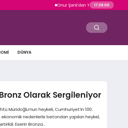
Onur Şanlı’dan Yazın Yeni Hiti: Kartallar |
17:29:00
NOMI
DÜNYA
Bronz Olarak Sergileniyor
tü Müridoğlu’nun heykeli, Cumhuriyet’in 100.
de ekonomik nedenlerle betondan yapılan heykel,
tirildi. Eserin Bronza…