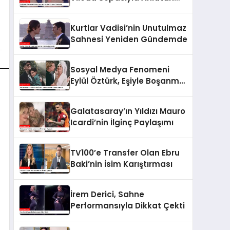
Yorumcu Gündemde
Kurtlar Vadisi’nin Unutulmaz
Sahnesi Yeniden Gündemde
Sosyal Medya Fenomeni
Eylül Öztürk, Eşiyle Boşanma
Kararını Duyurdu
Galatasaray’ın Yıldızı Mauro
Icardi’nin İlginç Paylaşımı
TV100’e Transfer Olan Ebru
Baki’nin İsim Karıştırması
İrem Derici, Sahne
Performansıyla Dikkat Çekti