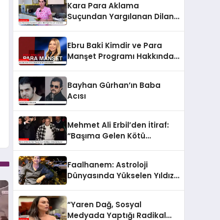
Kara Para Aklama
Suçundan Yargılanan Dilan-
Engin Polat Çifti Tahliye
Edildi
Ebru Baki Kimdir ve Para
Manşet Programı Hakkında
Bilgiler
Bayhan Gürhan’ın Baba
Acısı
Mehmet Ali Erbil’den İtiraf:
“Başıma Gelen Kötü
Olayların Sebebi İyi Niyetim”
Faalhanem: Astroloji
Dünyasında Yükselen Yıldız
ve Gizemli İlişkiler
“Yaren Dağ, Sosyal
Medyada Yaptığı Radikal