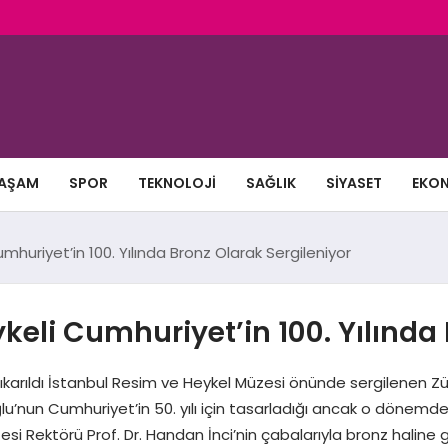
AŞAM
SPOR
TEKNOLOJI
SAĞLIK
SIYASET
EKO
huriyet’in 100. Yılında Bronz Olarak Sergileniyor
eli Cumhuriyet’in 100. Yılında 
arıldı İstanbul Resim ve Heykel Müzesi önünde sergilenen Züh
u’nun Cumhuriyet’in 50. yılı için tasarladığı ancak o dönem
si Rektörü Prof. Dr. Handan İnci’nin çabalarıyla bronz haline ge