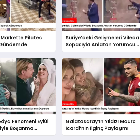
, Markette Pilates
Suriye’deki Gelişmeleri Vileda
 Gündemde
Sopasıyla Anlatan Yorumcu
Gündemde
edya Fenomeni Eylül
Galatasaray’ın Yıldızı Mauro
şiyle Boşanma
Icardi’nin İlginç Paylaşımı
Duyurdu