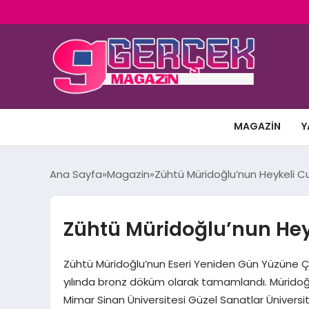
MAGAZIN
Y
Ana Sayfa
Magazin
Zühtü Müridoğlu’nun Heykeli Cum
Zühtü Müridoğlu’nun Heyk
Zühtü Müridoğlu’nun Eseri Yeniden Gün Yüzüne Çık
yılında bronz döküm olarak tamamlandı. Müridoğl
Mimar Sinan Üniversitesi Güzel Sanatlar Üniversite