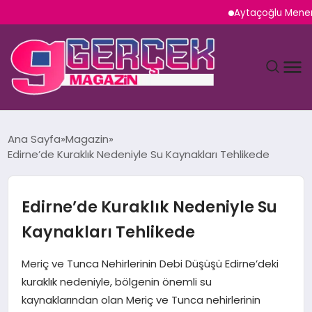
Aytaçoğlu Menemen: Ça
MAGAZIN
Ana Sayfa
Magazin
Edirne’de Kuraklık Nedeniyle Su Kaynakları Tehlikede
YAŞAM
SPOR
Edirne’de Kuraklık Nedeniyle Su
Kaynakları Tehlikede
TEKNOLOJI
Meriç ve Tunca Nehirlerinin Debi Düşüşü Edirne’deki
SAĞLIK
kuraklık nedeniyle, bölgenin önemli su
kaynaklarından olan Meriç ve Tunca nehirlerinin
SIYASET