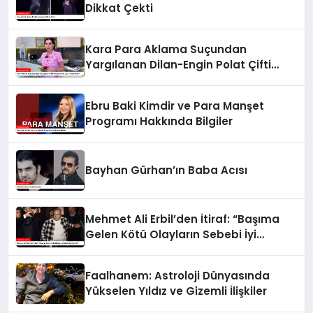
Dikkat Çekti
Kara Para Aklama Suçundan
Yargılanan Dilan-Engin Polat Çifti
Tahliye Edildi
Ebru Baki Kimdir ve Para Manşet
Programı Hakkında Bilgiler
Bayhan Gürhan’ın Baba Acısı
Mehmet Ali Erbil’den İtiraf: “Başıma
Gelen Kötü Olayların Sebebi İyi
Niyetim”
Faalhanem: Astroloji Dünyasında
Yükselen Yıldız ve Gizemli İlişkiler