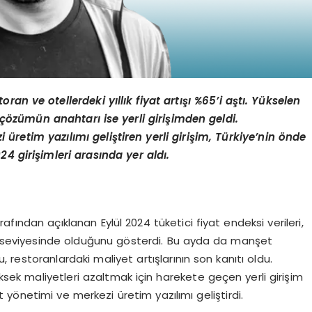
toran ve otellerdeki yıllık fiyat artışı %65
’
i aştı. Yükselen
n çözümün anahtarı ise yerli girişimden geldi.
i üretim yazılımı
geli
ştiren yerli giriş
im,
Türkiye
’
nin
ö
nde
024
girişimleri arasında yer aldı.
afından açıklanan Eylül 2024 tüketici fiyat endeksi verileri,
14 seviyesinde olduğunu gösterdi. Bu ayda da manşet
restoranlardaki maliyet artışlarının son kanıtı oldu.
k maliyetleri azaltmak için harekete geçen yerli girişim
yönetimi ve merkezi üretim yazılımı geliştirdi.