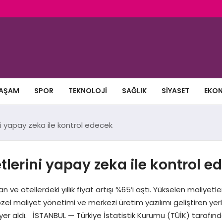
AŞAM
SPOR
TEKNOLOJI
SAĞLIK
SIYASET
EKO
i yapay zeka ile kontrol edecek
tlerini yapay zeka ile kontrol e
 ve otellerdeki yıllık fiyat artışı %65’i aştı. Yükselen maliyetl
özel maliyet yönetimi ve merkezi üretim yazılımı geliştiren yerl
 yer aldı. İSTANBUL — Türkiye İstatistik Kurumu (TÜİK) tarafın