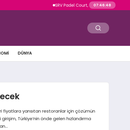
SRV Padel Court, Türkiye’de Padel Yatırımları
07:46:49
NOMI
DÜNYA
decek
eri fiyatlara yansıtan restoranlar için çözümün
i girişim, Türkiye’nin önde gelen hızlandırma
dan…