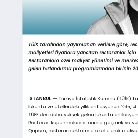
TÜİK tarafından yayımlanan verilere g
ö
re, res
maliyetleri fiyatlara yansıtan restoranlar içi
Restoranlara
ö
zel maliyet y
ö
netimi ve merkez
gelen hızlandırma programlarından birinin
2
İSTANBUL
—
Türkiye İstatistik Kurumu (TÜİK) tar
lokanta ve otellerdeki yıllık enflasyonun %65,
TÜFE’den daha yüksek gelen lokanta enflasyonu, 
Restoran kapanmalarının önüne geçmek ve yükse
Qapera, restoran sektörüne özel olarak maliyet 