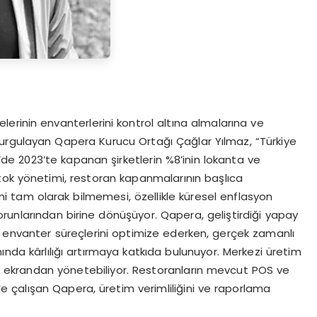
elerinin envanterlerini kontrol altına almalarına ve
u vurgulayan Qapera Kurucu Ortağı Çağlar Yılmaz, “Türkiye
ye’de 2023’te kapanan şirketlerin %8’inin lokanta ve
tok yönetimi, restoran kapanmalarının başlıca
ini tam olarak bilmemesi, özellikle küresel enflasyon
unlarından birine dönüşüyor. Qapera, geliştirdiği yapay
e envanter süreçlerini optimize ederken, gerçek zamanlı
ında kârlılığı artırmaya katkıda bulunuyor. Merkezi üretim
bir ekrandan yönetebiliyor. Restoranların mevcut POS ve
 çalışan Qapera, üretim verimliliğini ve raporlama