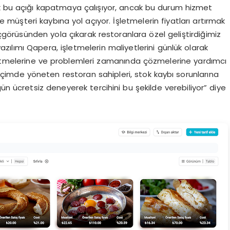
ak bu açığı kapatmaya çalışıyor, ancak bu durum hizmet
ve müşteri kaybına yol açıyor. İşletmelerin fiyatları artırmak
 içgörüsünden yola çıkarak restoranlara özel geliştirdiğimiz
zılımı Qapera, işletmelerin maliyetlerini günlük olarak
t etmelerine ve problemleri zamanında çözmelerine yardımcı
r biçimde yöneten restoran sahipleri, stok kaybı sorunlarına
 gün ücretsiz deneyerek tercihini bu şekilde verebiliyor” diye