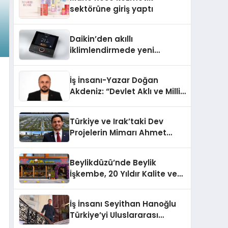
Aldı
sektörüne giriş yaptı
Daikin’den akıllı
iklimlendirmede yeni
dönem: Madoka Plus
Türkiye’de
İş İnsanı-Yazar Doğan
Akdeniz: “Devlet Aklı ve Milli
Çıkarlar Her Şeyin
Üzerindedir”
Türkiye ve Irak’taki Dev
Projelerin Mimarı Ahmet
Hasan Salim Beyoğlu, 10
Milyon Metrekarelik “Al Yusuf
Beylikdüzü’nde Beylik
Holding Industrial City”
İşkembe, 20 Yıldır Kalite ve
Projesini Hayata Geçirecek
Lezzetin Değişmeyen Adresi
İş İnsanı Seyithan Hanoğlu
Türkiye’yi Uluslararası
Arenada Tanıtmayı