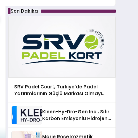
Son Dakika
SRV Padel Court, Türkiye’de Padel
Yatırımlarının Güçlü Markası Olmayı
Sürdürüyor
Kleen-Hy-Dro-Gen Inc., Sıfır
Karbon Emisyonlu Hidrojen
Isıtma Teknolojisinde ISO ve
TSSA Düzenleyici Onaylarını
Marie Rose kozmetik