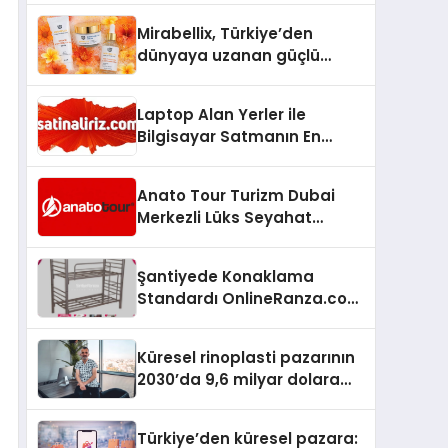
Hedefliyor
Mirabellix, Türkiye’den
dünyaya uzanan güçlü
büyümesini sürdürüyor
Laptop Alan Yerler ile
Bilgisayar Satmanın En
Güvenli ve Karlı Yolu
Anato Tour Turizm Dubai
Merkezli Lüks Seyahat
Hizmetleriyle Küresel
Turizmde Öne Çıkıyor
Şantiyede Konaklama
Standardı OnlineRanza.com
İle Yükseliyor
Küresel rinoplasti pazarının
2030’da 9,6 milyar dolara
ulaşması bekleniyor
Türkiye’den küresel pazara: