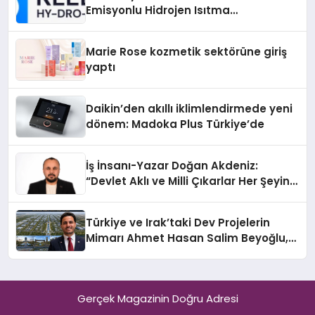
Emisyonlu Hidrojen Isıtma
Teknolojisinde ISO ve TSSA
Düzenleyici Onaylarını Aldı
Marie Rose kozmetik sektörüne giriş
yaptı
Daikin’den akıllı iklimlendirmede yeni
dönem: Madoka Plus Türkiye’de
İş İnsanı-Yazar Doğan Akdeniz:
“Devlet Aklı ve Milli Çıkarlar Her Şeyin
Üzerindedir”
Türkiye ve Irak’taki Dev Projelerin
Mimarı Ahmet Hasan Salim Beyoğlu,
10 Milyon Metrekarelik “Al Yusuf
Holding Industrial City” Projesini
Hayata Geçirecek
Gerçek Magazinin Doğru Adresi