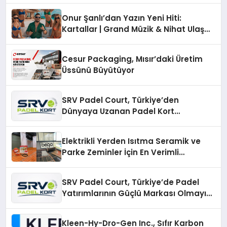
Onur Şanlı’dan Yazın Yeni Hiti:
Kartallar | Grand Müzik & Nihat Ulaş
İmzalı Yeni Şarkı
Cesur Packaging, Mısır’daki Üretim
Üssünü Büyütüyor
SRV Padel Court, Türkiye’den
Dünyaya Uzanan Padel Kort
Üretiminde Güvenin Adresi
Elektrikli Yerden Isıtma Seramik ve
Parke Zeminler İçin En Verimli
Çözümler
SRV Padel Court, Türkiye’de Padel
Yatırımlarının Güçlü Markası Olmayı
Sürdürüyor
Kleen-Hy-Dro-Gen Inc., Sıfır Karbon