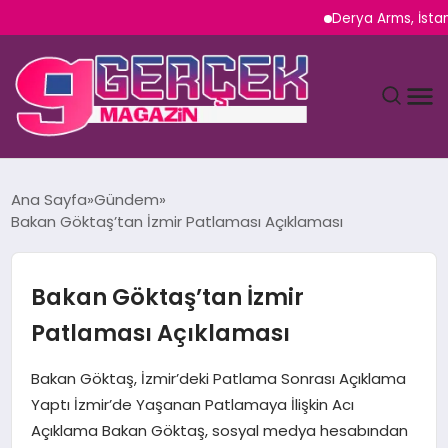
Derya Arms, İstanbul Pr
MAGAZIN
Ana Sayfa
Gündem
Bakan Göktaş’tan İzmir Patlaması Açıklaması
YAŞAM
SPOR
Bakan Göktaş’tan İzmir
Patlaması Açıklaması
TEKNOLOJI
Bakan Göktaş, İzmir’deki Patlama Sonrası Açıklama
SAĞLIK
Yaptı İzmir’de Yaşanan Patlamaya İlişkin Acı
Açıklama Bakan Göktaş, sosyal medya hesabından
SIYASET