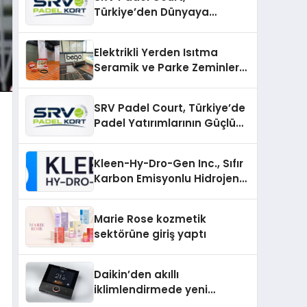
Türkiye’den Dünyaya
Uzanan Padel Kort
Üretiminde Güvenin Adresi
Elektrikli Yerden Isıtma
Seramik ve Parke Zeminler
İçin En Verimli Çözümler
SRV Padel Court, Türkiye’de
Padel Yatırımlarının Güçlü
Markası Olmayı Sürdürüyor
Kleen-Hy-Dro-Gen Inc., Sıfır
Karbon Emisyonlu Hidrojen
Isıtma Teknolojisinde ISO ve
TSSA Düzenleyici Onaylarını
Marie Rose kozmetik
Aldı
sektörüne giriş yaptı
Daikin’den akıllı
iklimlendirmede yeni
dönem: Madoka Plus