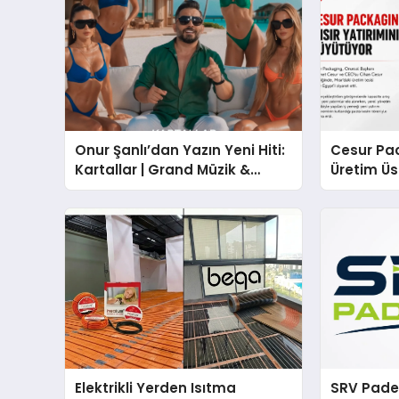
Onur Şanlı’dan Yazın Yeni Hiti:
Cesur Pac
Kartallar | Grand Müzik &
Üretim Ü
Nihat Ulaş İmzalı Yeni Şarkı
Elektrikli Yerden Isıtma
SRV Padel