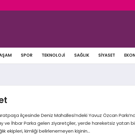
AŞAM
SPOR
TEKNOLOJI
SAĞLIK
SIYASET
EKO
et
Muratpaşa ilçesinde Deniz Mahallesi’ndeki Yavuz Özcan Parkı’n
ay ve İhbar Parka gelen ziyaretçiler, yerde hareketsiz yatan bi
lık ekipleri, kimliği belirlenemeyen kişinin…