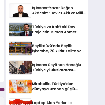
Türkiye’de
İş İnsanı-Yazar Doğan
Akdeniz: “Devlet Aklı ve Milli
Çıkarlar Her Şeyin
Üzerindedir”
Türkiye ve Irak’taki Dev
Projelerin Mimarı Ahmet
Hasan Salim Beyoğlu, 10
Milyon Metrekarelik “Al Yusuf
Beylikdüzü’nde Beylik
Holding Industrial City”
İşkembe, 20 Yıldır Kalite ve
Projesini Hayata Geçirecek
Lezzetin Değişmeyen Adresi
İş İnsanı Seyithan Hanoğlu
Türkiye’yi Uluslararası
Arenada Tanıtmayı
Hedefliyor
Mirabellix, Türkiye’den
dünyaya uzanan güçlü
büyümesini sürdürüyor
Laptop Alan Yerler ile