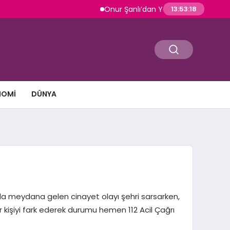
Onur Şanlı’dan Yazın Yeni Hiti: Kartallar |
13:53:19
NOMI
DÜNYA
da meydana gelen cinayet olayı şehri sarsarken,
r kişiyi fark ederek durumu hemen 112 Acil Çağrı