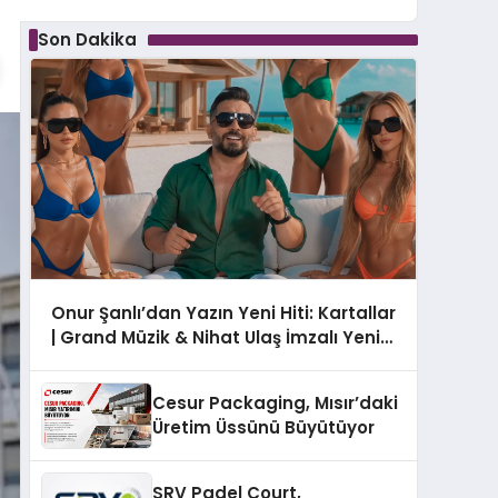
Son Dakika
Onur Şanlı’dan Yazın Yeni Hiti: Kartallar
| Grand Müzik & Nihat Ulaş İmzalı Yeni
Şarkı
Cesur Packaging, Mısır’daki
Üretim Üssünü Büyütüyor
SRV Padel Court,