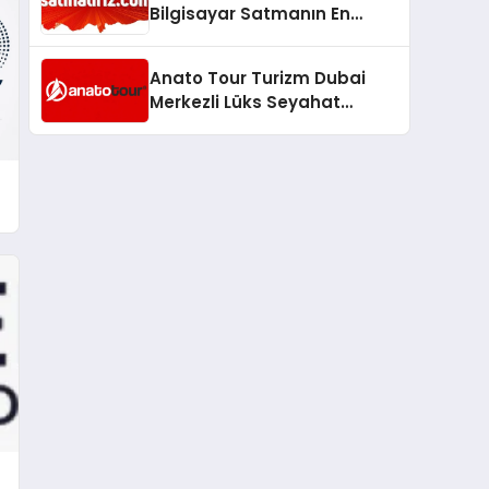
Bilgisayar Satmanın En
Güvenli ve Karlı Yolu
Anato Tour Turizm Dubai
Merkezli Lüks Seyahat
Hizmetleriyle Küresel
Turizmde Öne Çıkıyor