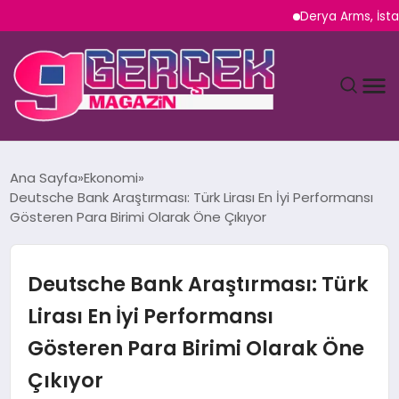
Derya Arms, İstanbul 
MAGAZIN
Ana Sayfa
Ekonomi
Deutsche Bank Araştırması: Türk Lirası En İyi Performansı
YAŞAM
Gösteren Para Birimi Olarak Öne Çıkıyor
SPOR
Deutsche Bank Araştırması: Türk
TEKNOLOJI
Lirası En İyi Performansı
Gösteren Para Birimi Olarak Öne
SAĞLIK
Çıkıyor
SIYASET