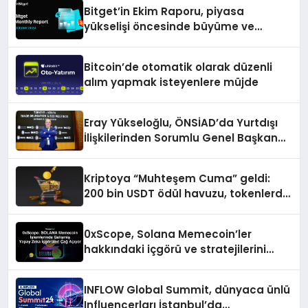
Bitget’in Ekim Raporu, piyasa
yükselişi öncesinde büyüme ve
inovasyon gösteriyor
Bitcoin’de otomatik olarak düzenli
alım yapmak isteyenlere müjde
Eray Yükseloğlu, ÖNSİAD’da Yurtdışı
İlişkilerinden Sorumlu Genel Başkan
Yardımcısı Oldu
Kriptoya “Muhteşem Cuma” geldi:
200 bin USDT ödül havuzu, tokenlerde
%50 indirim ve dahası
0xScope, Solana Memecoin’ler
hakkındaki içgörü ve stratejilerini
açıkladı
INFLOW Global Summit, dünyaca ünlü
Influencerları İstanbul’da