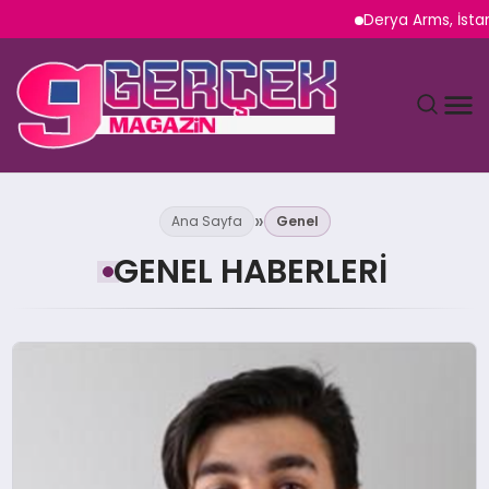
Derya Arms, İstanbu
MAGAZIN
Ana Sayfa
Genel
YAŞAM
GENEL HABERLERI
SPOR
TEKNOLOJI
SAĞLIK
SIYASET