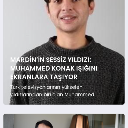
EKONOMI
DÜNYA
MARDIN’IN SESSIZ YILDIZI:
MUHAMMED KONAK IŞIĞINI
EKRANLARA TAŞIYOR
Türk televizyonlarının yükselen
yıldızlarından biri olan Muhammed
Konak, 14 Ağustos 1993’te Mardin’in
mistik sokaklarında dünyaya geldi.
Kültürel zenginliğiyle bilinen bu tarihi
şehirde büyüyen Konak, küçük