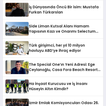
İş Dünyasında Öncü Bir İsim: Mustafa
Furkan Türkarslan
Side Liman Kutsal Alanı Hamam
Yapısının Kazı ve Onarımı Selectum
Hotels&Resorts’un da Katkılarıyla
Tamamlandı
Türk girişimci, her yıl 10 milyon
havluyu ABD’ye ihraç ediyor
The Special One’ın Yeni Adresi: Ege
Ceylanoğlu, Casa Fora Beach Resort
Hotel’i Daha İleri Taşımaya Geldi!
Ha İnşaat Kurucusu ve İş İnsanı
Hüseyin Altın Kimdir?
İzmir Emlak Komisyoncuları Odası 26.