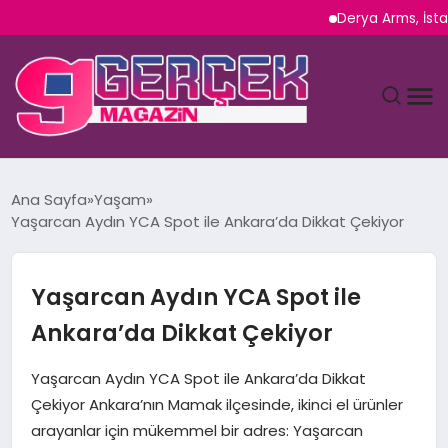
Derya Arms, İstanbul P
MAGAZIN
Ana Sayfa
Yaşam
Yaşarcan Aydın YCA Spot ile Ankara’da Dikkat Çekiyor
YAŞAM
SPOR
Yaşarcan Aydın YCA Spot ile
Ankara’da Dikkat Çekiyor
TEKNOLOJI
Yaşarcan Aydın YCA Spot ile Ankara’da Dikkat
SAĞLIK
Çekiyor Ankara’nın Mamak ilçesinde, ikinci el ürünler
arayanlar için mükemmel bir adres: Yaşarcan
SIYASET