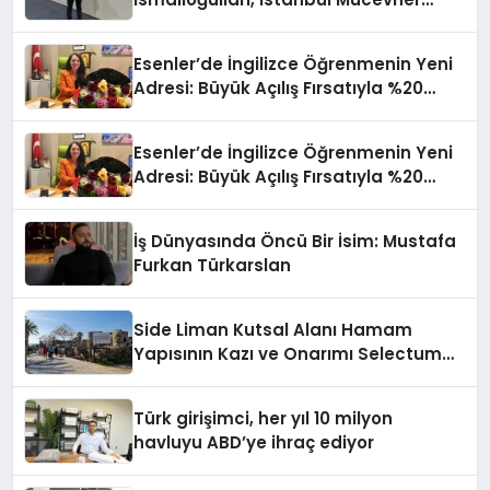
Fuarı’nda Parladı ￼
Esenler’de İngilizce Öğrenmenin Yeni
Adresi: Büyük Açılış Fırsatıyla %20
İndirim!
Esenler’de İngilizce Öğrenmenin Yeni
Adresi: Büyük Açılış Fırsatıyla %20
İndirim!
İş Dünyasında Öncü Bir İsim: Mustafa
Furkan Türkarslan
Side Liman Kutsal Alanı Hamam
Yapısının Kazı ve Onarımı Selectum
Hotels&Resorts’un da Katkılarıyla
Tamamlandı
Türk girişimci, her yıl 10 milyon
havluyu ABD’ye ihraç ediyor