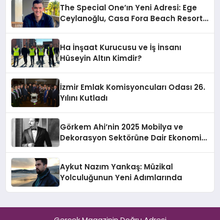
The Special One’ın Yeni Adresi: Ege
Ceylanoğlu, Casa Fora Beach Resort
Hotel’i Daha İleri Taşımaya Geldi!
Ha İnşaat Kurucusu ve İş İnsanı
Hüseyin Altın Kimdir?
İzmir Emlak Komisyoncuları Odası 26.
Yılını Kutladı
Görkem Ahi’nin 2025 Mobilya ve
Dekorasyon Sektörüne Dair Ekonomik
Değerlendirmesi
Aykut Nazım Yankaş: Müzikal
Yolculuğunun Yeni Adımlarında
Gerçek Magazinin Doğru Adresi