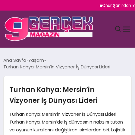
Onur Şanlı’dan Yazın Yeni 
MAGAZIN
Ana Sayfa
Yaşam
Turhan Kahya: Mersin’in Vizyoner İş Dünyası Lideri
YAŞAM
SPOR
Turhan Kahya: Mersin’in
Vizyoner İş Dünyası Lideri
TEKNOLOJI
Turhan Kahya: Mersin’in Vizyoner İş Dünyası Lideri
SAĞLIK
Turhan Kahya, Mersin’de iş dünyasının nabzını tutan
ve oyunun kurallarını değiştiren isimlerden biri. Lojistik
SIYASET