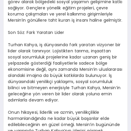
görev alarak bölgedeki sosyal yaşamın gelişimine katkı
sağlıyor. Gençlere yönelik eğitim projeleri, çevre
koruma çalışmaları ve yerel kalkınma girişimleriyle
Mersin’in gönüllere taht kuran iş insanı haline gelmiştir.
Son Söz: Fark Yaratan Lider
Turhan Kahya, iş dünyasında fark yaratan vizyoner bir
lider olarak tanınıyor. Lojistikten tarıma, inşaattan
sosyal sorumluluk projelerine kadar uzanan geniş bir
yelpazede gösterdiği faaliyetlerle sadece bölge
ekonomisine değil, aynı zamanda Mersin’in uluslararası
alandaki imajına da büyük katkılarda bulunuyor. İş
dünyasındaki yenilikçi yaklaşımı, sosyal sorumluluk
bilinci ve bitmeyen enerjisiyle Turhan Kahya, Mersin’in
geleceğine yön veren bir lider olarak yoluna emin
adımlarla devam ediyor.
Onun hikayesi, liderlik ve azmin, yenilikçilikle
harmanlandığında ne kadar büyük başarılar elde
edilebileceğinin en güzel örneği. Mersin’in bugününde
ve yarınında Turhan Kahya’nın izlerini görmek