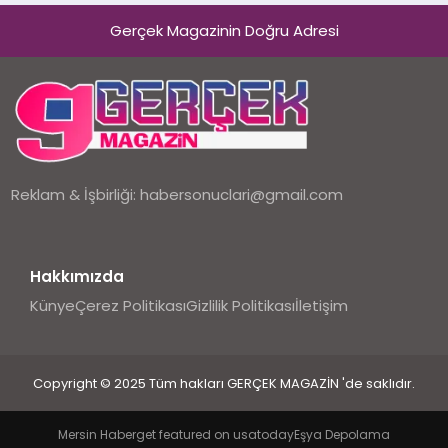
Gerçek Magazinin Doğru Adresi
Reklam & İşbirliği:
habersonuclari@gmail.com
Hakkımızda
Künye
Çerez Politikası
Gizlilik Politikası
İletişim
Copyright © 2025 Tüm hakları GERÇEK MAGAZİN 'de saklıdır.
Mersin Haber
get featured on usatoday
Eşya Depolama