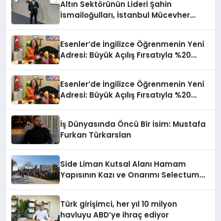
Altın Sektörünün Lideri Şahin
İsmailoğulları, İstanbul Mücevher
Fuarı’nda Parladı ￼
Esenler’de İngilizce Öğrenmenin Yeni
Adresi: Büyük Açılış Fırsatıyla %20
İndirim!
Esenler’de İngilizce Öğrenmenin Yeni
Adresi: Büyük Açılış Fırsatıyla %20
İndirim!
İş Dünyasında Öncü Bir İsim: Mustafa
Furkan Türkarslan
Side Liman Kutsal Alanı Hamam
Yapısının Kazı ve Onarımı Selectum
Hotels&Resorts’un da Katkılarıyla
Tamamlandı
Türk girişimci, her yıl 10 milyon
havluyu ABD’ye ihraç ediyor