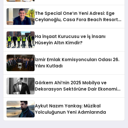
The Special One’ın Yeni Adresi: Ege
Ceylanoğlu, Casa Fora Beach Resort
Hotel’i Daha İleri Taşımaya Geldi!
Ha İnşaat Kurucusu ve İş İnsanı
Hüseyin Altın Kimdir?
İzmir Emlak Komisyoncuları Odası 26.
Yılını Kutladı
Görkem Ahi’nin 2025 Mobilya ve
Dekorasyon Sektörüne Dair Ekonomik
Değerlendirmesi
Aykut Nazım Yankaş: Müzikal
Yolculuğunun Yeni Adımlarında