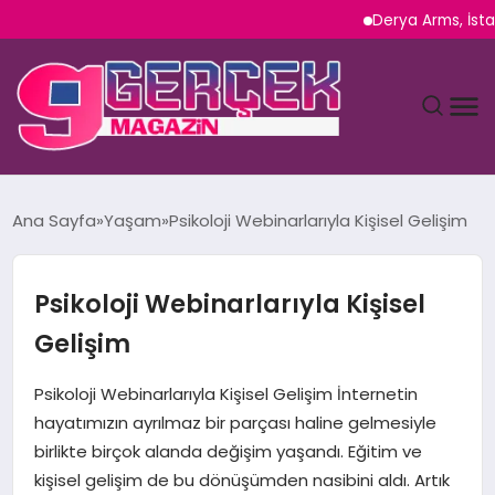
Derya Arms, İstanbul P
MAGAZIN
Ana Sayfa
Yaşam
Psikoloji Webinarlarıyla Kişisel Gelişim
YAŞAM
Psikoloji Webinarlarıyla Kişisel
SPOR
Gelişim
TEKNOLOJI
Psikoloji Webinarlarıyla Kişisel Gelişim İnternetin
hayatımızın ayrılmaz bir parçası haline gelmesiyle
SAĞLIK
birlikte birçok alanda değişim yaşandı. Eğitim ve
kişisel gelişim de bu dönüşümden nasibini aldı. Artık
SIYASET