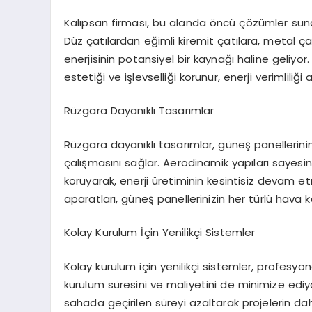
Kalıpsan firması, bu alanda öncü çözümler sunar
Düz çatılardan eğimli kiremit çatılara, metal ç
enerjisinin potansiyel bir kaynağı haline geliyor
estetiği ve işlevselliği korunur, enerji verimliliği art
Rüzgara Dayanıklı Tasarımlar
Rüzgara dayanıklı tasarımlar, güneş panellerin
çalışmasını sağlar. Aerodinamik yapıları sayesind
koruyarak, enerji üretiminin kesintisiz devam et
aparatları, güneş panellerinizin her türlü hava 
Kolay Kurulum İçin Yenilikçi Sistemler
Kolay kurulum için yenilikçi sistemler, profesyon
kurulum süresini ve maliyetini de minimize ediy
sahada geçirilen süreyi azaltarak projelerin d