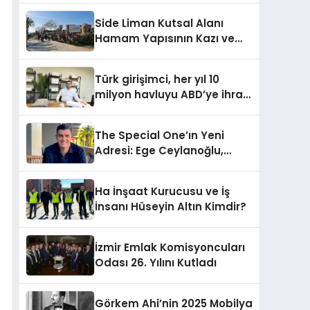
Side Liman Kutsal Alanı
Hamam Yapısının Kazı ve
Onarımı Selectum
Hotels&Resorts’un da
Türk girişimci, her yıl 10
Katkılarıyla Tamamlandı
milyon havluyu ABD’ye ihraç
ediyor
The Special One’ın Yeni
Adresi: Ege Ceylanoğlu,
Casa Fora Beach Resort
Hotel’i Daha İleri Taşımaya
Ha İnşaat Kurucusu ve İş
Geldi!
İnsanı Hüseyin Altın Kimdir?
İzmir Emlak Komisyoncuları
Odası 26. Yılını Kutladı
Görkem Ahi’nin 2025 Mobilya