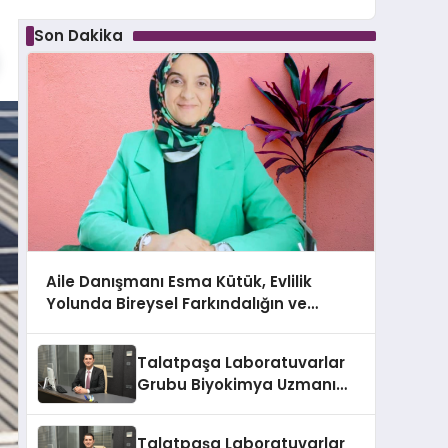
Son Dakika
Aile Danışmanı Esma Kütük, Evlilik
Yolunda Bireysel Farkındalığın ve
Sınırların Gücünü Anlatıyor
Talatpaşa Laboratuvarlar
Grubu Biyokimya Uzmanı
Prof. Dr. Ahmet Var:
Talatpaşa Laboratuvarlar