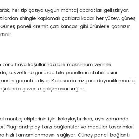
ak, her tip çatıya uygun montaj aparatları geliştiriyor.
atılardan shingle kaplamalı çatılara kadar her yüzey, güneş
. Güneş paneli kiremit çatı kancası gibi ürünlerle çatınızın
ırılır.
in zorlu hava koşullarında bile maksimum verimle
e, kuvvetli rüzgarlarda bile panellerin stabilitesini
mesini garanti ediyor. Kalıpsan’ın rüzgara dayanıklı montaj
koşulunda güvenle çalışmasını sağlar.
el montaj ekiplerinin işini kolaylaştırırken, aynı zamanda
or. Plug-and-play tarzı bağlantılar ve modüler tasarımlar,
aha hızlı tamamlanmasını sağlıyor. Güneş paneli bağlantı