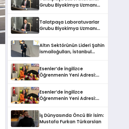
Grubu Biyokimya Uzmanı
Prof. Dr. Ahmet Var:
Talatpaşa Laboratuvarlar
Grubu Biyokimya Uzmanı
Prof. Dr. Ahmet Var:
Altın Sektörünün Lideri Şahin
İsmailoğulları, İstanbul
Mücevher Fuarı’nda Parladı ￼
Esenler’de İngilizce
Öğrenmenin Yeni Adresi:
Büyük Açılış Fırsatıyla %20
İndirim!
Esenler’de İngilizce
Öğrenmenin Yeni Adresi:
Büyük Açılış Fırsatıyla %20
İndirim!
İş Dünyasında Öncü Bir İsim:
Mustafa Furkan Türkarslan