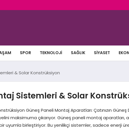
AŞAM
SPOR
TEKNOLOJI
SAĞLIK
SIYASET
EKO
temleri & Solar Konstrüksiyon
ntaj Sistemleri & Solar Konstrü
Konstrüksiyon Güneş Paneli Montaj Aparatları: Çatınızın Güne
siyelini maksimuma çıkarıyor. Güneş paneli montaj aparatları, 
r uyumla birleştiriyor. Bu yenilikçi sistemler, sadece enerji ür