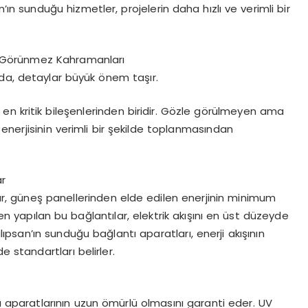
an’ın sunduğu hizmetler, projelerin daha hızlı ve verimli bir
ın Görünmez Kahramanları
ında, detaylar büyük önem taşır.
 en kritik bileşenlerinden biridir. Gözle görülmeyen ama
enerjisinin verimli bir şekilde toplanmasından
ar
ılar, güneş panellerinden elde edilen enerjinin minimum
en yapılan bu bağlantılar, elektrik akışını en üst düzeyde
lıpsan’ın sunduğu bağlantı aparatları, enerji akışının
e standartları belirler.
ı aparatlarının uzun ömürlü olmasını garanti eder. UV