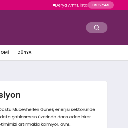
Derya Arms, İstanbul Prohunt 2026’da yeni nes
09:57:50
NOMI
DÜNYA
ksiyon
ş Dostu Mücevherleri Güneş enerjisi sektöründe
adeta çatılarımızın üzerinde dans eden birer
etimimizi artırmakla kalmıyor, aynı…