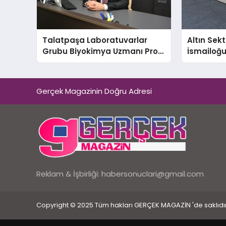
Talatpaşa Laboratuvarlar
Altın Sek
Grubu Biyokimya Uzmanı Prof.
İsmailoğul
Dr. Ahmet Var:
Mücevher 
Gerçek Magazinin Doğru Adresi
Reklam & İşbirliği:
habersonuclari@gmail.com
Copyright © 2025 Tüm hakları GERÇEK MAGAZİN 'de saklıdır