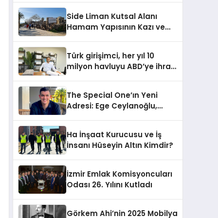
Side Liman Kutsal Alanı
Hamam Yapısının Kazı ve
Onarımı Selectum
Hotels&Resorts’un da
Türk girişimci, her yıl 10
Katkılarıyla Tamamlandı
milyon havluyu ABD’ye ihraç
ediyor
The Special One’ın Yeni
Adresi: Ege Ceylanoğlu,
Casa Fora Beach Resort
Hotel’i Daha İleri Taşımaya
Ha İnşaat Kurucusu ve İş
Geldi!
İnsanı Hüseyin Altın Kimdir?
İzmir Emlak Komisyoncuları
Odası 26. Yılını Kutladı
Görkem Ahi’nin 2025 Mobilya