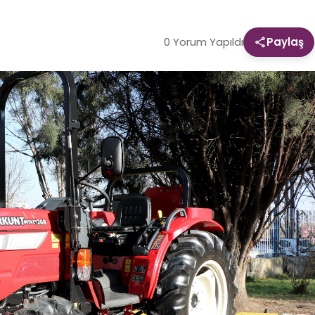
0 Yorum Yapıldı
Paylaş