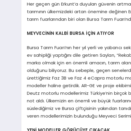
Her geçen gün Erkunt’a duyulan güvenin artmak
tarımının ülkemizdeki artan önemine değinen Er
tarım fuarlarından biri olan Bursa Tarım Fuarı’nda
MEYVECİNİN KALBİ BURSA İÇİN ATIYOR
Bursa Tarım Fuarı’nın her yıl yerli ve yabancı s
ev sahipliği yaptığını dile getiren Saylan, “Reka
marka olmak için en önemli amacın, tarım alan
olduğunu biliyoruz. Bu sebeple, geçen senelerd
ürettiğimiz Faz 3B ve Faz 4 eCapra motorlu m
modeller haline getirdik. AR-GE ve proje ekibim
Deutz motorlu modellerimiz Türkiye’nin birçok 
not aldı. Ülkemizin en önemli ve büyük fuarları
süslediğimiz ve Bursa çiftçisinin yakından tan
veren modellerimizin bulunduğu Meyveci Serimi
YENİ MODELLER GÖRÜCÜYE ÇIKACAK