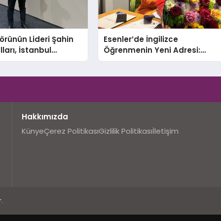
törünün Lideri Şahin
Esenler’de İngilizce
ları, İstanbul
Öğrenmenin Yeni Adresi:
Fuarı’nda Parladı ￼
Büyük Açılış Fırsatıyla %20
İndirim!
Hakkımızda
Künye
Çerez Politikası
Gizlilik Politikası
İletişim
.