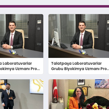
a Laboratuvarlar
Talatpaşa Laboratuvarlar
yokimya Uzmanı Prof.
Grubu Biyokimya Uzmanı Prof
 Var:
Dr. Ahmet Var: