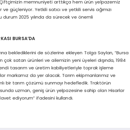
t. Çiftçimizin memnuniyeti arttıkça hem ürün yelpazemiz
 güçleniyor. Yetkili satıcı ve yetkili servis ağımızı
 durum 2025 yılında da sürecek ve önemli
RKASI BURSA’DA
rına beklediklerini de sözlerine ekleyen Tolga Saylan, “Bursa
 çok satan ürünleri ve ailemizin yeni üyeleri dışında, 1984
ndi tasarım ve üretim kabiliyetleriyle toprak işleme
arlar markamız da yer alacak. Tarım ekipmanlarımız ve
amlı bir tarım çözümü sunmayı hedefledik. Traktörün
sunda uzman, geniş ürün yelpazesine sahip olan Hisarlar
davet ediyorum” ifadesini kullandı.