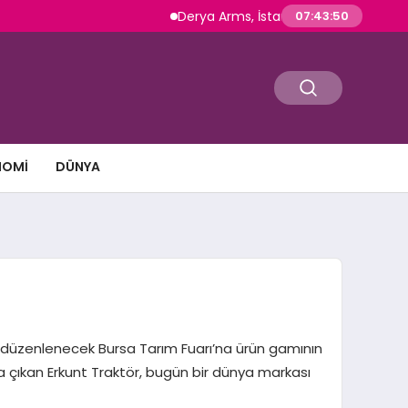
Derya Arms, İstanbul Prohunt 2026’da yeni ne
07:43:51
NOMI
DÜNYA
 kez düzenlenecek Bursa Tarım Fuarı’na ürün gamının
ola çıkan Erkunt Traktör, bugün bir dünya markası