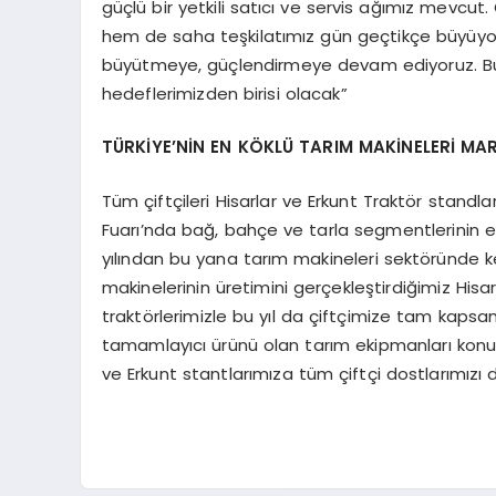
güçlü bir yetkili satıcı ve servis ağımız mevcu
hem de saha teşkilatımız gün geçtikçe büyüyor ve
büyütmeye, güçlendirmeye devam ediyoruz. Bu
hedeflerimizden birisi olacak”
TÜRKİYE’NİN EN KÖKLÜ TARIM MAKİNELERİ MA
Tüm çiftçileri Hisarlar ve Erkunt Traktör standla
Fuarı’nda bağ, bahçe ve tarla segmentlerinin en
yılından bu yana tarım makineleri sektöründe ke
makinelerinin üretimini gerçekleştirdiğimiz His
traktörlerimizle bu yıl da çiftçimize tam kaps
tamamlayıcı ürünü olan tarım ekipmanları konu
ve Erkunt stantlarımıza tüm çiftçi dostlarımızı 