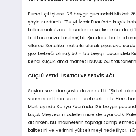
Bursalı çiftçilere 26 beygir gücündeki Misket 26
şöyle sürdürdü: “Bu yıl İzmir Fuarı’nda küçük bah
kullanılmak üzere tasarlanan ve kısa sürede çif
traktörümüzü tanıtmıştık. Şimdi ise bu traktörü
yıllarca Sonalika motorlu olarak piyasaya sür
göz bebeği olmuş 50 – 55 beygir gücündeki Kıs
Kendi küçük; ama marifeti büyük bu traktörlerim
GÜÇLÜ YETKİLİ SATICI VE SERVİS AĞI
Saylan sözlerine şöyle devam etti: “Şirket olar
verimini arttıran ürünler üretmek oldu. Hem bu
Mart ayında Konya Fuarı’nda 125 beygir gücünde
küçük Meyveci modellerimize de uyarladık. Palet
artırırken, bu makinelerin toprağı tahrip etmede
kalitesini ve verimini yükseltmeyi hedefliyor. Tü