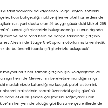
B’yi tanıtacaklarını da kaydeden Tolga Saylan, sözlerini
çeler, hobi bahçeciliği, nakliye işleri ve otel hizmetlerinde
tçilerimizin yeni dostu olan 26 beygir gücündeki Misket 26B
müzü Bursalı çiftçilerimizle buluşturacağız. Bunun dışında
düğümüz ve hem tarla hem de bahçe tarımında çiftçinin
met Ailesi’ni de Stage 5 eCapra motorlarımızla yeniledik.
iz de bu önemli fuarda çiftçilerimizle buluşacak”
ak misyonumuz her zaman çiftçinin işini kolaylaştıran ve
nun için hem de Meyvecinin bereketine inandığımız için,
ki modelimizde kullandığımız kauçuk palet sistemini,
 sistemi traktörlerin toprak üzerindeki çekiş gücünü
n daha etkili bir şekilde çalışmasını sağlayarak ürün
rkiye’nin her yerinde olduğu gibi Bursa ve çevre illerde de