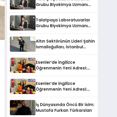
Grubu Biyokimya Uzmanı
Prof. Dr. Ahmet Var:
Talatpaşa Laboratuvarlar
Grubu Biyokimya Uzmanı
Prof. Dr. Ahmet Var:
Altın Sektörünün Lideri Şahin
İsmailoğulları, İstanbul
Mücevher Fuarı’nda Parladı ￼
Esenler’de İngilizce
Öğrenmenin Yeni Adresi:
Büyük Açılış Fırsatıyla %20
İndirim!
Esenler’de İngilizce
Öğrenmenin Yeni Adresi:
Büyük Açılış Fırsatıyla %20
İndirim!
İş Dünyasında Öncü Bir İsim:
Mustafa Furkan Türkarslan