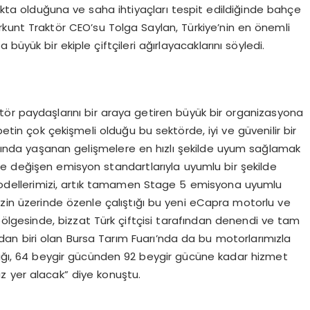
ta olduğuna ve saha ihtiyaçları tespit edildiğinde bahçe
kunt Traktör CEO’su Tolga Saylan, Türkiye’nin en önemli
 büyük bir ekiple çiftçileri ağırlayacaklarını söyledi.
ektör paydaşlarını bir araya getiren büyük bir organizasyona
betin çok çekişmeli olduğu bu sektörde, iyi ve güvenilir bir
ında yaşanan gelişmelere en hızlı şekilde uyum sağlamak
e değişen emisyon standartlarıyla uyumlu bir şekilde
odellerimizi, artık tamamen Stage 5 emisyona uyumlu
izin üzerinde özenle çalıştığı bu yeni eCapra motorlu ve
bölgesinde, bizzat Türk çiftçisi tarafından denendi ve tam
ndan biri olan Bursa Tarım Fuarı’nda da bu motorlarımızla
ıdığı, 64 beygir gücünden 92 beygir gücüne kadar hizmet
z yer alacak” diye konuştu.