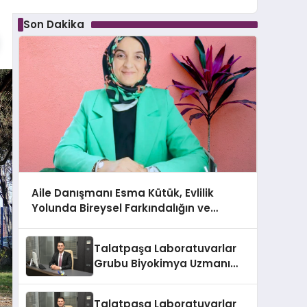
Son Dakika
Aile Danışmanı Esma Kütük, Evlilik
Yolunda Bireysel Farkındalığın ve
Sınırların Gücünü Anlatıyor
Talatpaşa Laboratuvarlar
Grubu Biyokimya Uzmanı
Prof. Dr. Ahmet Var:
Talatpaşa Laboratuvarlar