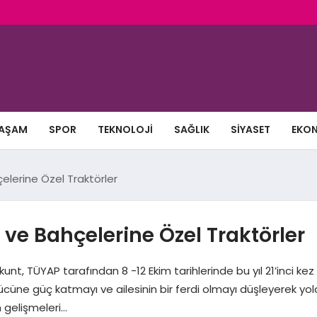
AŞAM
SPOR
TEKNOLOJI
SAĞLIK
SIYASET
EKO
elerine Özel Traktörler
 ve Bahçelerine Özel Traktörler
 Erkunt, TÜYAP tarafından 8 -12 Ekim tarihlerinde bu yıl 21’inci
n gücüne güç katmayı ve ailesinin bir ferdi olmayı düşleyerek y
 gelişmeleri…