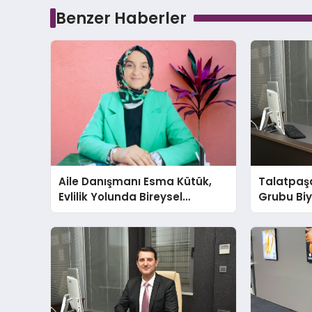
Benzer Haberler
Aile Danışmanı Esma Kütük,
Talatpaş
Evlilik Yolunda Bireysel
Grubu Bi
Farkındalığın ve Sınırların
Dr. Ahmet
Gücünü Anlatıyor