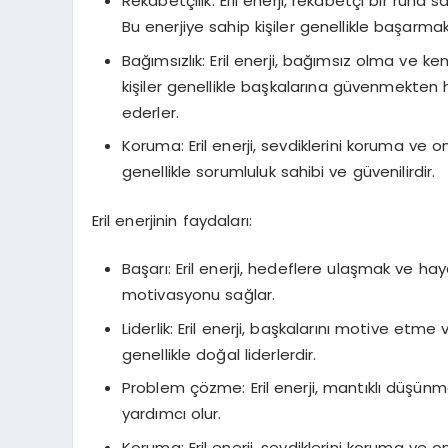
Rekabetçilik: Eril enerji, rekabetçi bir ruh
Bu enerjiye sahip kişiler genellikle başarmak
Bağımsızlık: Eril enerji, bağımsız olma ve k
kişiler genellikle başkalarına güvenmekten
ederler.
Koruma: Eril enerji, sevdiklerini koruma ve o
genellikle sorumluluk sahibi ve güvenilirdir.
Eril enerjinin faydaları:
Başarı: Eril enerji, hedeflere ulaşmak ve hay
motivasyonu sağlar.
Liderlik: Eril enerji, başkalarını motive etme
genellikle doğal liderlerdir.
Problem çözme: Eril enerji, mantıklı düşün
yardımcı olur.
Koruma: Eril enerji, sevdiklerini koruma ve o