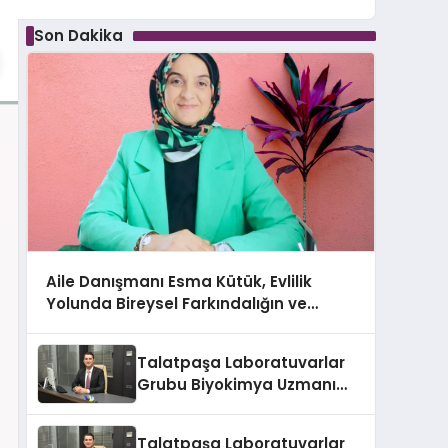
Son Dakika
Aile Danışmanı Esma Kütük, Evlilik
Yolunda Bireysel Farkındalığın ve
Sınırların Gücünü Anlatıyor
Talatpaşa Laboratuvarlar
Grubu Biyokimya Uzmanı
Prof. Dr. Ahmet Var:
Talatpaşa Laboratuvarlar