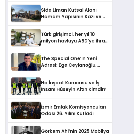
Side Liman Kutsal Alanı
Hamam Yapısının Kazı ve
Onarımı Selectum
Hotels&Resorts’un da
Türk girişimci, her yıl 10
Katkılarıyla Tamamlandı
milyon havluyu ABD’ye ihraç
ediyor
The Special One’ın Yeni
Adresi: Ege Ceylanoğlu,
Casa Fora Beach Resort
Hotel’i Daha İleri Taşımaya
Ha İnşaat Kurucusu ve İş
Geldi!
İnsanı Hüseyin Altın Kimdir?
İzmir Emlak Komisyoncuları
Odası 26. Yılını Kutladı
Görkem Ahi’nin 2025 Mobilya