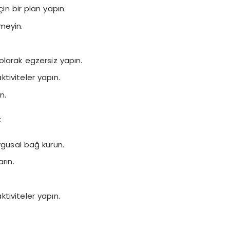
çin bir plan yapın.
meyin.
 olarak egzersiz yapın.
tiviteler yapın.
n.
:
ygusal bağ kurun.
rın.
tiviteler yapın.