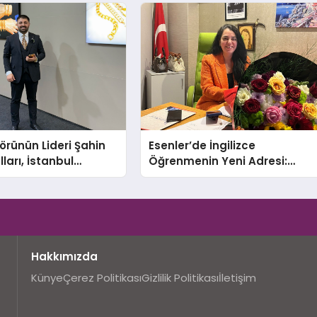
törünün Lideri Şahin
Esenler’de İngilizce
ları, İstanbul
Öğrenmenin Yeni Adresi:
Fuarı’nda Parladı ￼
Büyük Açılış Fırsatıyla %20
İndirim!
Hakkımızda
Künye
Çerez Politikası
Gizlilik Politikası
İletişim