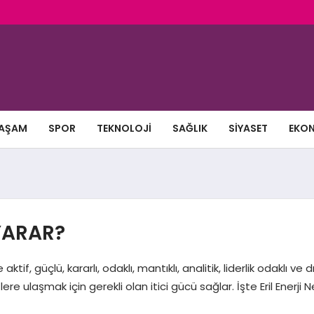
AŞAM
SPOR
TEKNOLOJI
SAĞLIK
SIYASET
EKO
 YARAR?
tif, güçlü, kararlı, odaklı, mantıklı, analitik, liderlik odaklı ve dış
e ulaşmak için gerekli olan itici gücü sağlar. İşte Eril Enerji