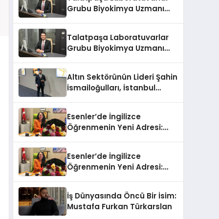
Grubu Biyokimya Uzmanı
Prof. Dr. Ahmet Var:
Talatpaşa Laboratuvarlar
Grubu Biyokimya Uzmanı
Prof. Dr. Ahmet Var:
Altın Sektörünün Lideri Şahin
İsmailoğulları, İstanbul
Mücevher Fuarı’nda Parladı ￼
Esenler’de İngilizce
Öğrenmenin Yeni Adresi:
Büyük Açılış Fırsatıyla %20
İndirim!
Esenler’de İngilizce
Öğrenmenin Yeni Adresi:
Büyük Açılış Fırsatıyla %20
İndirim!
İş Dünyasında Öncü Bir İsim:
Mustafa Furkan Türkarslan