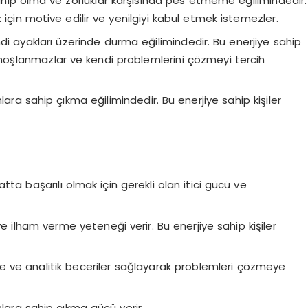
a sahip olma ve zorluklar karşısında pes etmeme eğilimindedir.
 için motive edilir ve yenilgiyi kabul etmek istemezler.
endi ayakları üzerinde durma eğilimindedir. Bu enerjiye sahip
 hoşlanmazlar ve kendi problemlerini çözmeyi tercih
nlara sahip çıkma eğilimindedir. Bu enerjiye sahip kişiler
atta başarılı olmak için gerekli olan itici gücü ve
 ve ilham verme yeteneği verir. Bu enerjiye sahip kişiler
me ve analitik beceriler sağlayarak problemleri çözmeye
nlara sahip çıkma gücü verir.