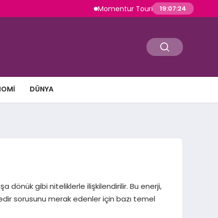
Momentur Tourism & Travel, Dubai Turizm
19:07:25
NOMI
DÜNYA
a dönük gibi niteliklerle ilişkilendirilir. Bu enerji,
 Nedir sorusunu merak edenler için bazı temel