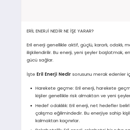
ERİL ENERJİ NEDİR NE İŞE YARAR?
Eril enerji genellikle aktif, güçlü, kararlı, odaklı, m
ilişkilendirilir. Bu enerji, yeni şeyler başlatmak,
gücü sağlar.
İşte
Eril Enerji Nedir
sorusunu merak edenler için
Harekete geçme: Eril enerji, harekete geç
kişiler genellikle risk almaktan ve yeni şe
Hedef odaklılık: Eril enerji, net hedefler be
çalışma eğilimindedir. Bu enerjiye sahip kişil
kalmaktan kaçınırlar.