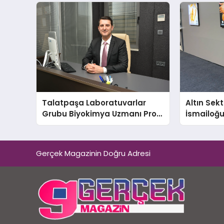
Gücünü Anlatıyor
Talatpaşa Laboratuvarlar
Altın Sek
Grubu Biyokimya Uzmanı Prof.
İsmailoğul
Dr. Ahmet Var:
Mücevher 
Gerçek Magazinin Doğru Adresi