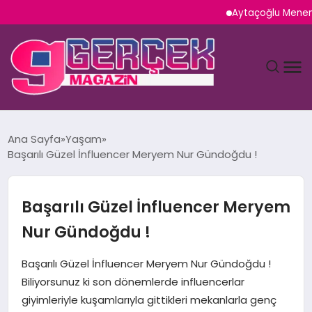
Aytaçoğlu Menemen: Ça
MAGAZIN
Ana Sayfa
Yaşam
Başarılı Güzel İnfluencer Meryem Nur Gündoğdu !
YAŞAM
SPOR
Başarılı Güzel İnfluencer Meryem
Nur Gündoğdu !
TEKNOLOJI
Başarılı Güzel İnfluencer Meryem Nur Gündoğdu !
SAĞLIK
Biliyorsunuz ki son dönemlerde influencerlar
giyimleriyle kuşamlarıyla gittikleri mekanlarla genç
SIYASET