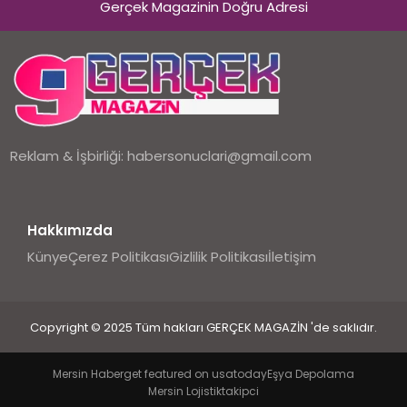
Gerçek Magazinin Doğru Adresi
Reklam & İşbirliği:
habersonuclari@gmail.com
Hakkımızda
Künye
Çerez Politikası
Gizlilik Politikası
İletişim
Copyright © 2025 Tüm hakları GERÇEK MAGAZİN 'de saklıdır.
Mersin Haber
get featured on usatoday
Eşya Depolama
Mersin Lojistik
takipci