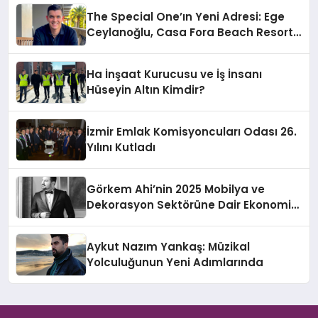
The Special One’ın Yeni Adresi: Ege
Ceylanoğlu, Casa Fora Beach Resort
Hotel’i Daha İleri Taşımaya Geldi!
Ha İnşaat Kurucusu ve İş İnsanı
Hüseyin Altın Kimdir?
İzmir Emlak Komisyoncuları Odası 26.
Yılını Kutladı
Görkem Ahi’nin 2025 Mobilya ve
Dekorasyon Sektörüne Dair Ekonomik
Değerlendirmesi
Aykut Nazım Yankaş: Müzikal
Yolculuğunun Yeni Adımlarında