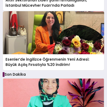
Altın Sektörünün Lideri Şahin İsmailoğulları,
İstanbul Mücevher Fuarı’nda Parladı ￼
Esenler’de İngilizce Öğrenmenin Yeni Adresi:
Büyük Açılış Fırsatıyla %20 İndirim!
Son Dakika