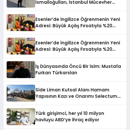
İsmailoğulları, İstanbul Mücevher
Fuarı’nda Parladı ￼
Esenler’de İngilizce Öğrenmenin Yeni
Adresi: Büyük Açılış Fırsatıyla %20
İndirim!
Esenler’de İngilizce Öğrenmenin Yeni
Adresi: Büyük Açılış Fırsatıyla %20
İndirim!
İş Dünyasında Öncü Bir İsim: Mustafa
Furkan Türkarslan
Side Liman Kutsal Alanı Hamam
Yapısının Kazı ve Onarımı Selectum
Hotels&Resorts’un da Katkılarıyla
Tamamlandı
Türk girişimci, her yıl 10 milyon
havluyu ABD’ye ihraç ediyor