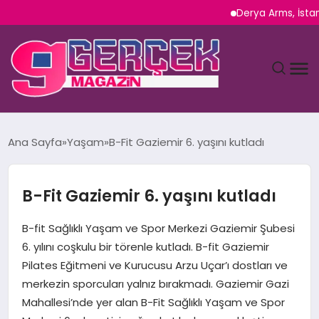
Derya Arms, İstanbul P
MAGAZIN
Ana Sayfa
Yaşam
B-Fit Gaziemir 6. yaşını kutladı
YAŞAM
B-Fit Gaziemir 6. yaşını kutladı
SPOR
B-fit Sağlıklı Yaşam ve Spor Merkezi Gaziemir Şubesi
TEKNOLOJI
6. yılını coşkulu bir törenle kutladı. B-fit Gaziemir
Pilates Eğitmeni ve Kurucusu Arzu Uçar’ı dostları ve
SAĞLIK
merkezin sporcuları yalnız bırakmadı. Gaziemir Gazi
Mahallesi’nde yer alan B-Fit Sağlıklı Yaşam ve Spor
SIYASET