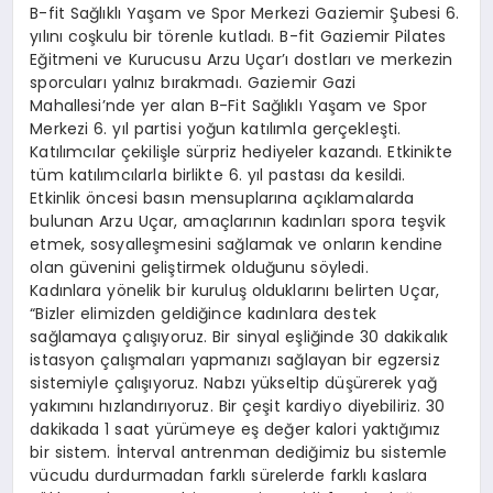
B-fit Sağlıklı Yaşam ve Spor Merkezi Gaziemir Şubesi 6.
yılını coşkulu bir törenle kutladı. B-fit Gaziemir Pilates
Eğitmeni ve Kurucusu Arzu Uçar’ı dostları ve merkezin
sporcuları yalnız bırakmadı. Gaziemir Gazi
Mahallesi’nde yer alan B-Fit Sağlıklı Yaşam ve Spor
Merkezi 6. yıl partisi yoğun katılımla gerçekleşti.
Katılımcılar çekilişle sürpriz hediyeler kazandı. Etkinikte
tüm katılımcılarla birlikte 6. yıl pastası da kesildi.
Etkinlik öncesi basın mensuplarına açıklamalarda
bulunan Arzu Uçar, amaçlarının kadınları spora teşvik
etmek, sosyalleşmesini sağlamak ve onların kendine
olan güvenini geliştirmek olduğunu söyledi.
Kadınlara yönelik bir kuruluş olduklarını belirten Uçar,
“Bizler elimizden geldiğince kadınlara destek
sağlamaya çalışıyoruz. Bir sinyal eşliğinde 30 dakikalık
istasyon çalışmaları yapmanızı sağlayan bir egzersiz
sistemiyle çalışıyoruz. Nabzı yükseltip düşürerek yağ
yakımını hızlandırıyoruz. Bir çeşit kardiyo diyebiliriz. 30
dakikada 1 saat yürümeye eş değer kalori yaktığımız
bir sistem. İnterval antrenman dediğimiz bu sistemle
vücudu durdurmadan farklı sürelerde farklı kaslara