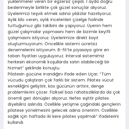
yüklenmeler veren bir egzersiz çeşidi. 1 ayda doğru
beslenmeyle birlikte çok güzel sonuçlar alıyoruz.
Üyelerimizi teşvik etmek adına yıldızlar hazırlıyoruz.
Aylık kilo veren, aylık incelenleri çizelge halinde
tuttuğumuz gibi takibini de yapıyoruz. Üyenin hem
güzel çalışmalar yapmasını hem de bizimle keyifli
çalışmasını istiyoruz. Üyelerimize direkt kayıt
oluşturmuyorum. Öncelikle sistemi ücretsiz
denemelerini istiyorum. B-fit’te piyasaya göre en
taban fiyatları uyguluyoruz. İnterval sistemimiz
herkesin ekonomik koşullarda satın alabileceği bir
hizmet” şeklinde konuştu.
Pilatesin gücüne inandığını ifade eden Uçar; “Tüm
vücudu çalıştıran çok farklı bir sistem. Pilates vücut
esnekliğini geliştirir, kas gücünün arttırır, denge
problemlerini çözer. Fiziksel bazı rahatsızlıklarda da çok
önemli geri dönüşler alıyoruz. Nefes eşittir pilates
diyebiliriz aslında. Özellikle yetişme çağındaki gençlerin
pilatese yönelmesini gelecek adına öneririm. Özellikle
sağlık için haftada iki kere pilates yapılmalı” ifadelerini
kullandı.