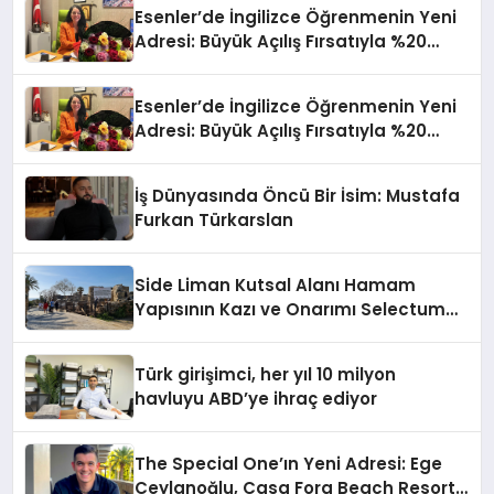
Esenler’de İngilizce Öğrenmenin Yeni
Adresi: Büyük Açılış Fırsatıyla %20
İndirim!
Esenler’de İngilizce Öğrenmenin Yeni
Adresi: Büyük Açılış Fırsatıyla %20
İndirim!
İş Dünyasında Öncü Bir İsim: Mustafa
Furkan Türkarslan
Side Liman Kutsal Alanı Hamam
Yapısının Kazı ve Onarımı Selectum
Hotels&Resorts’un da Katkılarıyla
Tamamlandı
Türk girişimci, her yıl 10 milyon
havluyu ABD’ye ihraç ediyor
The Special One’ın Yeni Adresi: Ege
Ceylanoğlu, Casa Fora Beach Resort