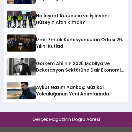
Hotel’i Daha İleri Taşımaya Geldi!
Ha İnşaat Kurucusu ve İş İnsanı
Hüseyin Altın Kimdir?
İzmir Emlak Komisyoncuları Odası 26.
Yılını Kutladı
Görkem Ahi’nin 2025 Mobilya ve
Dekorasyon Sektörüne Dair Ekonomik
Değerlendirmesi
Aykut Nazım Yankaş: Müzikal
Yolculuğunun Yeni Adımlarında
Gerçek Magazinin Doğru Adresi