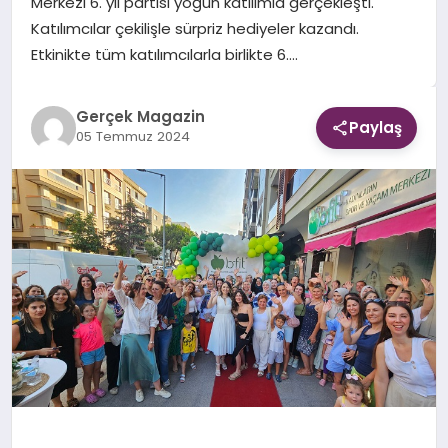
Merkezi 6. yıl partisi yoğun katılımla gerçekleşti.
Katılımcılar çekilişle sürpriz hediyeler kazandı.
EKONOMI
Etkinikte tüm katılımcılarla birlikte 6….
DÜNYA
Gerçek Magazin
Paylaş
05 Temmuz 2024