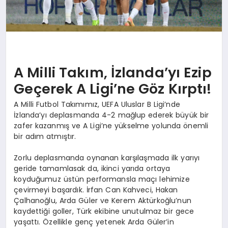
A Milli Takım, İzlanda’yı Ezip
Geçerek A Ligi’ne Göz Kırptı!
A Milli Futbol Takımımız, UEFA Uluslar B Ligi’nde
İzlanda’yı deplasmanda 4-2 mağlup ederek büyük bir
zafer kazanmış ve A Ligi’ne yükselme yolunda önemli
bir adım atmıştır.
Zorlu deplasmanda oynanan karşılaşmada ilk yarıyı
geride tamamlasak da, ikinci yarıda ortaya
koyduğumuz üstün performansla maçı lehimize
çevirmeyi başardık. İrfan Can Kahveci, Hakan
Çalhanoğlu, Arda Güler ve Kerem Aktürkoğlu’nun
kaydettiği goller, Türk ekibine unutulmaz bir gece
yaşattı. Özellikle genç yetenek Arda Güler’in