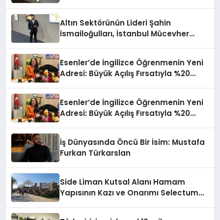
Var:
Altın Sektörünün Lideri Şahin
İsmailoğulları, İstanbul Mücevher
Fuarı’nda Parladı ￼
Esenler’de İngilizce Öğrenmenin Yeni
Adresi: Büyük Açılış Fırsatıyla %20
İndirim!
Esenler’de İngilizce Öğrenmenin Yeni
Adresi: Büyük Açılış Fırsatıyla %20
İndirim!
İş Dünyasında Öncü Bir İsim: Mustafa
Furkan Türkarslan
Side Liman Kutsal Alanı Hamam
Yapısının Kazı ve Onarımı Selectum
Hotels&Resorts’un da Katkılarıyla
Tamamlandı