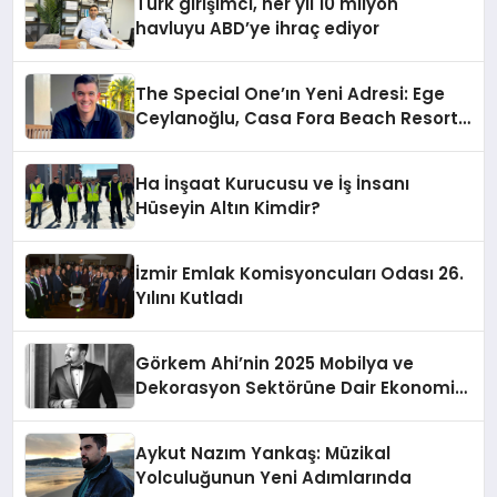
Türk girişimci, her yıl 10 milyon
havluyu ABD’ye ihraç ediyor
The Special One’ın Yeni Adresi: Ege
Ceylanoğlu, Casa Fora Beach Resort
Hotel’i Daha İleri Taşımaya Geldi!
Ha İnşaat Kurucusu ve İş İnsanı
Hüseyin Altın Kimdir?
İzmir Emlak Komisyoncuları Odası 26.
Yılını Kutladı
Görkem Ahi’nin 2025 Mobilya ve
Dekorasyon Sektörüne Dair Ekonomik
Değerlendirmesi
Aykut Nazım Yankaş: Müzikal
Yolculuğunun Yeni Adımlarında