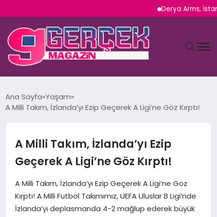
Derya Arms, İstanbul Pr
MAGAZIN
Ana Sayfa
Yaşam
A Milli Takım, İzlanda’yı Ezip Geçerek A Ligi’ne Göz Kırptı!
YAŞAM
SPOR
A Milli Takım, İzlanda’yı Ezip
Geçerek A Ligi’ne Göz Kırptı!
TEKNOLOJI
A Milli Takım, İzlanda’yı Ezip Geçerek A Ligi’ne Göz
SAĞLIK
Kırptı! A Milli Futbol Takımımız, UEFA Uluslar B Ligi’nde
İzlanda’yı deplasmanda 4-2 mağlup ederek büyük
SIYASET