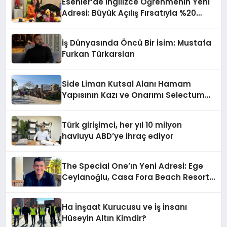
Esenler’de İngilizce Öğrenmenin Yeni
Adresi: Büyük Açılış Fırsatıyla %20
İndirim!
İş Dünyasında Öncü Bir İsim: Mustafa
Furkan Türkarslan
Side Liman Kutsal Alanı Hamam
Yapısının Kazı ve Onarımı Selectum
Hotels&Resorts’un da Katkılarıyla
Tamamlandı
Türk girişimci, her yıl 10 milyon
havluyu ABD’ye ihraç ediyor
The Special One’ın Yeni Adresi: Ege
Ceylanoğlu, Casa Fora Beach Resort
Hotel’i Daha İleri Taşımaya Geldi!
Ha İnşaat Kurucusu ve İş İnsanı
Hüseyin Altın Kimdir?