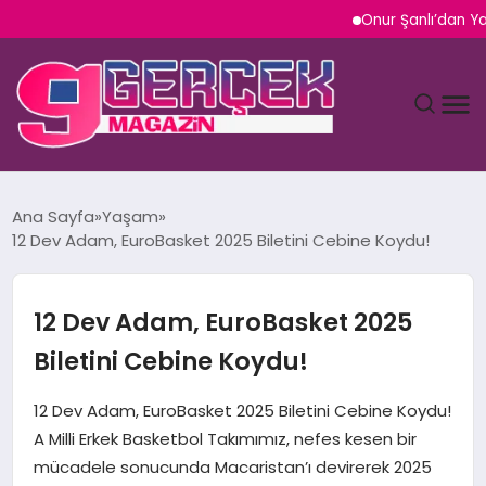
Onur Şanlı’dan Yazın Yeni
MAGAZIN
Ana Sayfa
Yaşam
12 Dev Adam, EuroBasket 2025 Biletini Cebine Koydu!
YAŞAM
SPOR
12 Dev Adam, EuroBasket 2025
Biletini Cebine Koydu!
TEKNOLOJI
12 Dev Adam, EuroBasket 2025 Biletini Cebine Koydu!
SAĞLIK
A Milli Erkek Basketbol Takımımız, nefes kesen bir
mücadele sonucunda Macaristan’ı devirerek 2025
SIYASET