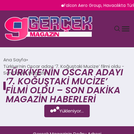
Falcon Aero Group, Havacılıkta Türk
MAGAZIN
Ana Sayfa
Türkiye’nin Oscar adayı ’7. Koğuştaki Mucize’ filmi oldu -
TÜRKIYE’NIN OSCAR ADAYI
YAŞAM
Son Dakika Magazin
’7. KOĞUŞTAKI MUCIZE’
SPOR
FILMI OLDU – SON DAKIKA
MAGAZIN HABERLERI
TEKNOLOJI
Yükleniyor...
SAĞLIK
SIYASET
Gerçek Magazinin Doğru Adresi