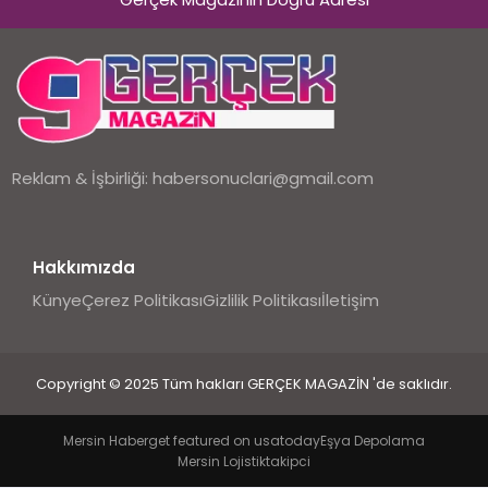
EKONOMI
DÜNYA
Reklam & İşbirliği:
habersonuclari@gmail.com
Hakkımızda
Künye
Çerez Politikası
Gizlilik Politikası
İletişim
Copyright © 2025 Tüm hakları GERÇEK MAGAZİN 'de saklıdır.
Mersin Haber
get featured on usatoday
Eşya Depolama
Mersin Lojistik
takipci