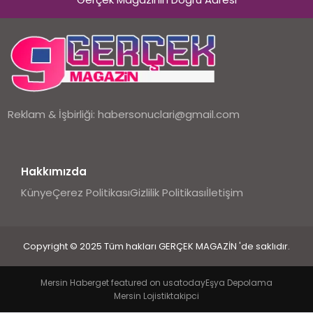
EKONOMI
DÜNYA
Reklam & İşbirliği:
habersonuclari@gmail.com
Hakkımızda
Künye
Çerez Politikası
Gizlilik Politikası
İletişim
Copyright © 2025 Tüm hakları GERÇEK MAGAZİN 'de saklıdır.
Mersin Haber
get featured on usatoday
Eşya Depolama
Mersin Lojistik
takipci