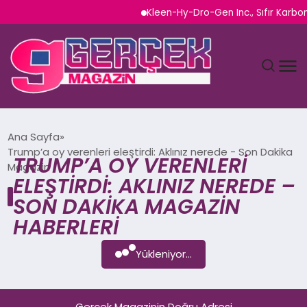
Kleen-Hy-Dro-Gen Inc., Sıfır Karbon
MAGAZIN
Ana Sayfa
Trump’a oy verenleri eleştirdi: Aklınız nerede - Son Dakika
TRUMP’A OY VERENLERI
YAŞAM
Magazin
ELEŞTIRDI: AKLINIZ NEREDE –
SPOR
SON DAKIKA MAGAZIN
HABERLERI
TEKNOLOJI
Yükleniyor...
SAĞLIK
SIYASET
Gerçek Magazinin Doğru Adresi