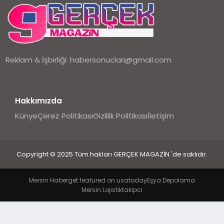
EKONOMI
DÜNYA
Reklam & İşbirliği:
habersonuclari@gmail.com
Hakkımızda
Künye
Çerez Politikası
Gizlilik Politikası
İletişim
Copyright © 2025 Tüm hakları GERÇEK MAGAZİN 'de saklıdır.
Mersin Haber
get featured on usatoday
Eşya Depolama
Mersin Lojistik
takipci