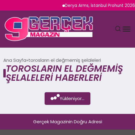
Derya Arms, İstanbul Prohunt 2026’d
MAGAZIN
Ana Sayfa
torosların el değmemiş şelaleleri
TOROSLARIN EL DEĞMEMIŞ
YAŞAM
ŞELALELERI HABERLERI
SPOR
Yükleniyor...
TEKNOLOJI
SAĞLIK
Gerçek Magazinin Doğru Adresi
SIYASET