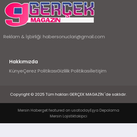
EKONOMI
DÜNYA
Reklam & İşbirliği:
habersonuclari@gmail.com
Hakkımızda
Künye
Çerez Politikası
Gizlilik Politikası
İletişim
Copyright © 2025 Tüm hakları GERÇEK MAGAZİN 'de saklıdır.
Mersin Haber
get featured on usatoday
Eşya Depolama
Mersin Lojistik
takipci