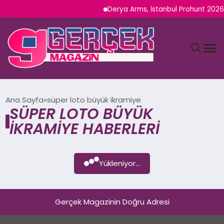
Derya Arms, İstanbul Prohunt 2026’d
MAGAZIN
Ana Sayfa
süper loto büyük ikramiye
SÜPER LOTO BÜYÜK
YAŞAM
IKRAMIYE HABERLERI
SPOR
Yükleniyor...
TEKNOLOJI
SAĞLIK
Gerçek Magazinin Doğru Adresi
SIYASET