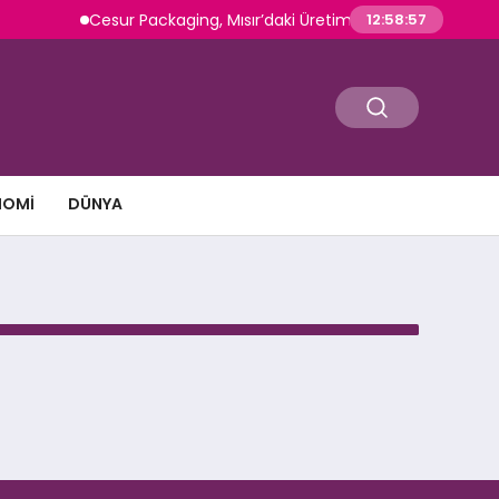
Cesur Packaging, Mısır’daki Üretim Üssünü Büyütüyor
12:58:57
NOMI
DÜNYA