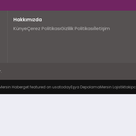
Hakkımızda
Künye
Çerez Politikası
Gizlilik Politikası
İletişim
.
Mersin Haber
get featured on usatoday
Eşya Depolama
Mersin Lojistik
takipc