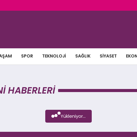
AŞAM
SPOR
TEKNOLOJI
SAĞLIK
SIYASET
EKO
I HABERLERI
Yükleniyor...