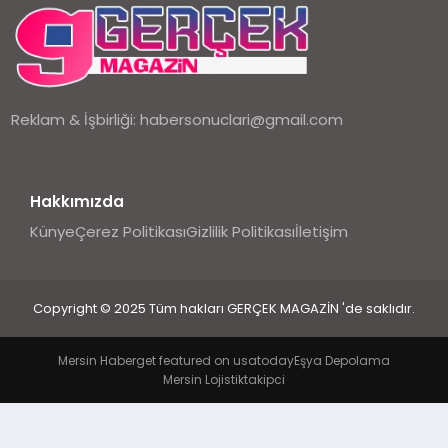
EKONOMI
DÜNYA
Reklam & İşbirliği:
habersonuclari@gmail.com
Hakkımızda
Künye
Çerez Politikası
Gizlilik Politikası
İletişim
Copyright © 2025 Tüm hakları GERÇEK MAGAZİN 'de saklıdır.
Mersin Haber
get featured on usatoday
Eşya Depolama
Mersin Lojistik
takipci