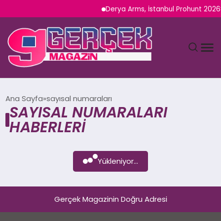
Derya Arms, İstanbul Prohunt 2026’d
MAGAZIN
Ana Sayfa
sayısal numaraları
SAYISAL NUMARALARI
YAŞAM
HABERLERI
SPOR
Yükleniyor...
TEKNOLOJI
SAĞLIK
Gerçek Magazinin Doğru Adresi
SIYASET