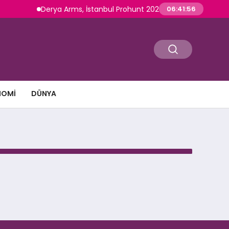
Derya Arms, İstanbul Prohunt 2026’da yeni nesil ürünle
06:41:56
NOMI
DÜNYA