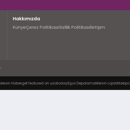
Hakkımızda
Künye
Çerez Politikası
Gizlilik Politikası
İletişim
.
Mersin Haber
get featured on usatoday
Eşya Depolama
Mersin Lojistik
takipc