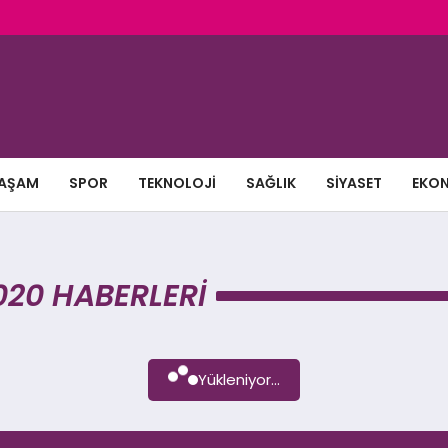
AŞAM
SPOR
TEKNOLOJI
SAĞLIK
SIYASET
EKO
020 HABERLERI
Yükleniyor...