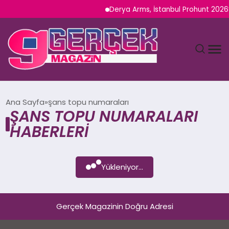
Derya Arms, İstanbul Prohunt 2026’d
MAGAZIN
Ana Sayfa
şans topu numaraları
ŞANS TOPU NUMARALARI
YAŞAM
HABERLERI
SPOR
Yükleniyor...
TEKNOLOJI
SAĞLIK
Gerçek Magazinin Doğru Adresi
SIYASET