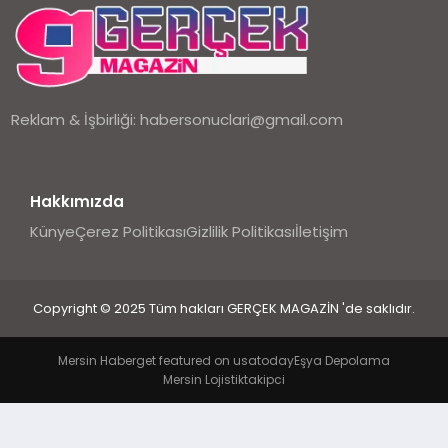
EKONOMI
DÜNYA
Reklam & İşbirliği:
habersonuclari@gmail.com
Hakkımızda
Künye
Çerez Politikası
Gizlilik Politikası
İletişim
Copyright © 2025 Tüm hakları GERÇEK MAGAZİN 'de saklıdır.
Mersin Haber
get featured on usatoday
Eşya Depolama
Mersin Lojistik
takipci