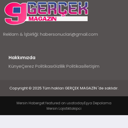
EKONOMI
DÜNYA
Reklam & İşbirliği:
habersonuclari@gmail.com
Hakkımızda
Künye
Çerez Politikası
Gizlilik Politikası
İletişim
Copyright © 2025 Tüm hakları GERÇEK MAGAZİN 'de saklıdır.
Mersin Haber
get featured on usatoday
Eşya Depolama
Mersin Lojistik
takipci