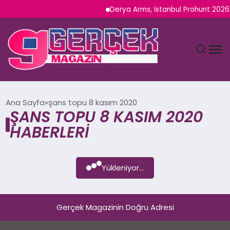
Derya Arms, İstanbul Prohunt 2026’d
MAGAZIN
Ana Sayfa
şans topu 8 kasım 2020
ŞANS TOPU 8 KASIM 2020
YAŞAM
HABERLERI
SPOR
Yükleniyor...
TEKNOLOJI
SAĞLIK
Gerçek Magazinin Doğru Adresi
SIYASET