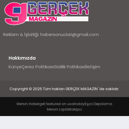
EKONOMI
DÜNYA
Reklam & İşbirliği:
habersonuclari@gmail.com
Hakkımızda
Künye
Çerez Politikası
Gizlilik Politikası
İletişim
Copyright © 2025 Tüm hakları GERÇEK MAGAZİN 'de saklıdır.
Mersin Haber
get featured on usatoday
Eşya Depolama
Mersin Lojistik
takipci