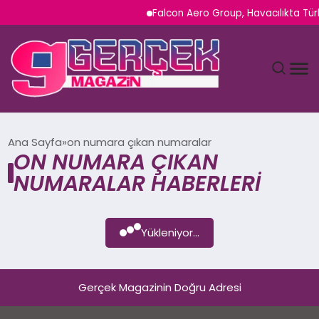
Falcon Aero Group, Havacılıkta Tür
MAGAZIN
Ana Sayfa
on numara çıkan numaralar
ON NUMARA ÇIKAN
YAŞAM
NUMARALAR HABERLERI
SPOR
Yükleniyor...
TEKNOLOJI
SAĞLIK
Gerçek Magazinin Doğru Adresi
SIYASET