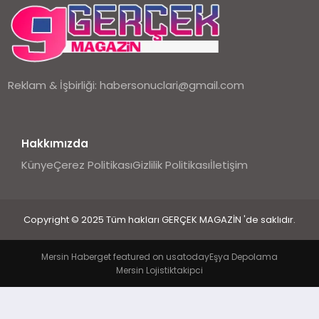
EKONOMI
DÜNYA
Reklam & İşbirliği:
habersonuclari@gmail.com
Hakkımızda
Künye
Çerez Politikası
Gizlilik Politikası
İletişim
Copyright © 2025 Tüm hakları GERÇEK MAGAZİN 'de saklıdır.
Mersin Haber
get featured on usatoday
Eşya Depolama
Mersin Lojistik
takipci