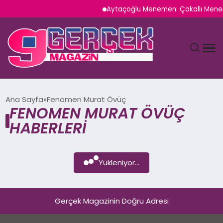
Aytaçoğlu Menemen: Çakallı Meneme
MAGAZIN
Ana Sayfa
Fenomen Murat Övüç
FENOMEN MURAT ÖVÜÇ
YAŞAM
HABERLERI
SPOR
Yükleniyor...
TEKNOLOJI
SAĞLIK
Gerçek Magazinin Doğru Adresi
SIYASET