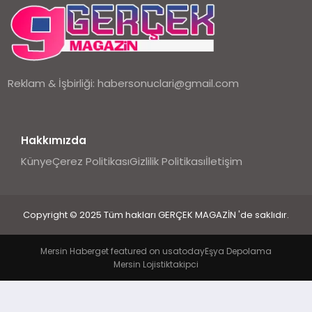
EKONOMI
DÜNYA
Reklam & İşbirliği:
habersonuclari@gmail.com
Hakkımızda
Künye
Çerez Politikası
Gizlilik Politikası
İletişim
Copyright © 2025 Tüm hakları GERÇEK MAGAZİN 'de saklıdır.
Mersin Haber
get featured on usatoday
Eşya Depolama
Mersin Lojistik
takipci