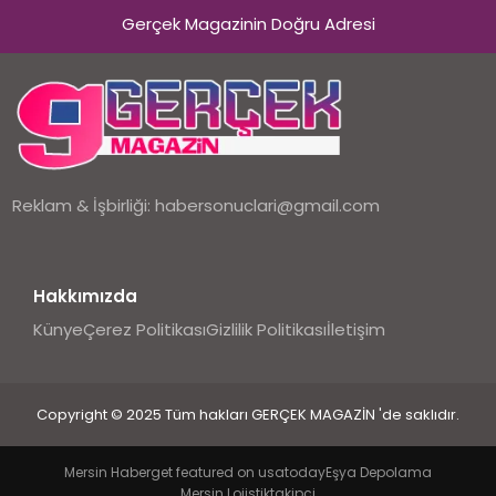
Gerçek Magazinin Doğru Adresi
EKONOMI
DÜNYA
Reklam & İşbirliği:
habersonuclari@gmail.com
Hakkımızda
Künye
Çerez Politikası
Gizlilik Politikası
İletişim
Copyright © 2025 Tüm hakları GERÇEK MAGAZİN 'de saklıdır.
Mersin Haber
get featured on usatoday
Eşya Depolama
Mersin Lojistik
takipci