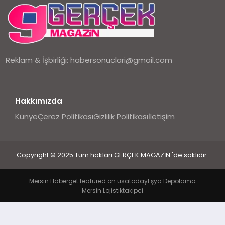
EKONOMI
DÜNYA
Reklam & İşbirliği:
habersonuclari@gmail.com
Hakkımızda
Künye
Çerez Politikası
Gizlilik Politikası
İletişim
Copyright © 2025 Tüm hakları GERÇEK MAGAZİN 'de saklıdır.
Mersin Haber
get featured on usatoday
Eşya Depolama
Mersin Lojistik
takipci