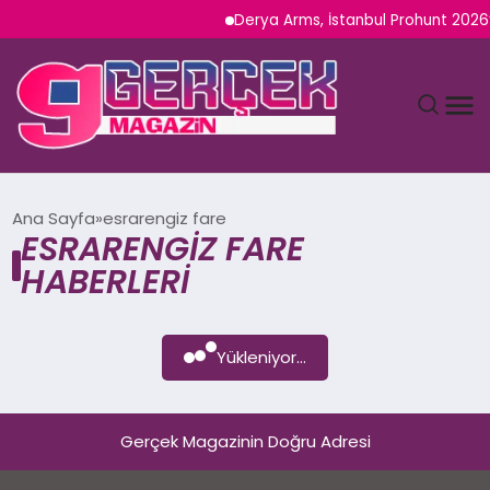
Derya Arms, İstanbul Prohunt 2026’d
MAGAZIN
Ana Sayfa
esrarengiz fare
ESRARENGIZ FARE
YAŞAM
HABERLERI
SPOR
Yükleniyor...
TEKNOLOJI
SAĞLIK
Gerçek Magazinin Doğru Adresi
SIYASET