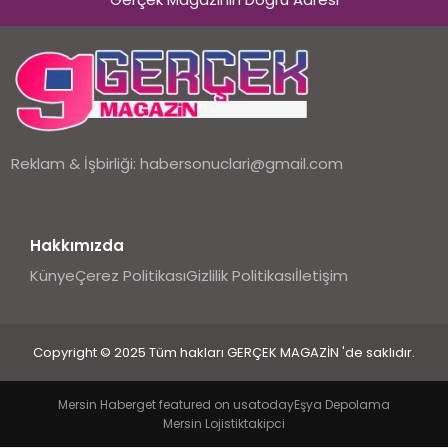
EKONOMI
DÜNYA
Reklam & İşbirliği:
habersonuclari@gmail.com
Hakkımızda
Künye
Çerez Politikası
Gizlilik Politikası
İletişim
Copyright © 2025 Tüm hakları GERÇEK MAGAZİN 'de saklıdır.
Mersin Haber
get featured on usatoday
Eşya Depolama
Mersin Lojistik
takipci