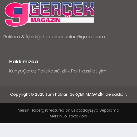
EKONOMI
DÜNYA
Reklam & İşbirliği:
habersonuclari@gmail.com
Hakkımızda
Künye
Çerez Politikası
Gizlilik Politikası
İletişim
Copyright © 2025 Tüm hakları GERÇEK MAGAZİN 'de saklıdır.
Mersin Haber
get featured on usatoday
Eşya Depolama
Mersin Lojistik
takipci