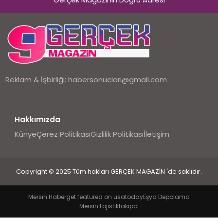
EKONOMI
DÜNYA
Reklam & İşbirliği:
habersonuclari@gmail.com
Hakkımızda
Künye
Çerez Politikası
Gizlilik Politikası
İletişim
Copyright © 2025 Tüm hakları GERÇEK MAGAZİN 'de saklıdır.
Mersin Haber
get featured on usatoday
Eşya Depolama
Mersin Lojistik
takipci