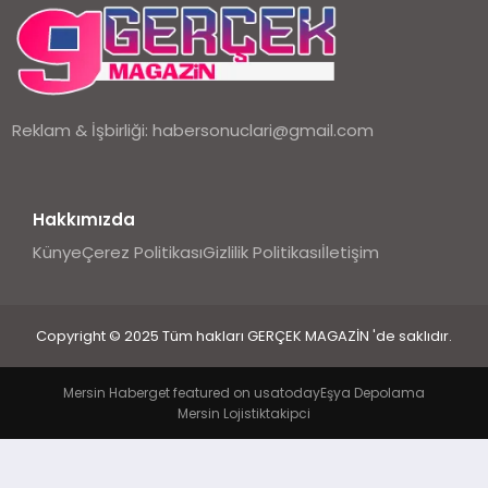
EKONOMI
DÜNYA
Reklam & İşbirliği:
habersonuclari@gmail.com
Hakkımızda
Künye
Çerez Politikası
Gizlilik Politikası
İletişim
Copyright © 2025 Tüm hakları GERÇEK MAGAZİN 'de saklıdır.
Mersin Haber
get featured on usatoday
Eşya Depolama
Mersin Lojistik
takipci