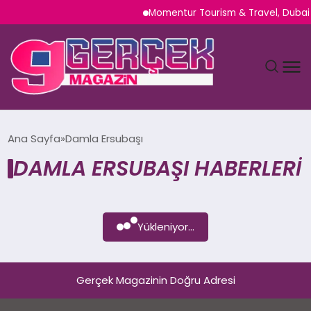
Momentur Tourism & Travel, Dubai 
MAGAZIN
Ana Sayfa
Damla Ersubaşı
DAMLA ERSUBAŞI HABERLERI
YAŞAM
SPOR
Yükleniyor...
TEKNOLOJI
SAĞLIK
Gerçek Magazinin Doğru Adresi
SIYASET