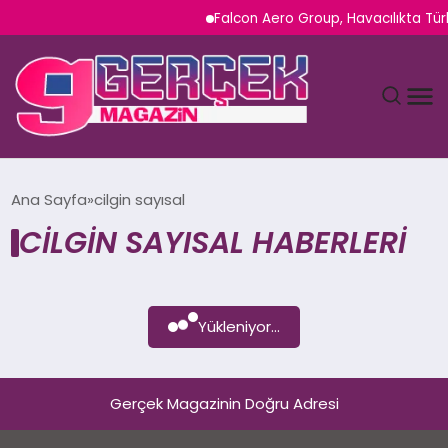
Falcon Aero Group, Havacılıkta Tür
MAGAZIN
Ana Sayfa
cilgin sayısal
CILGIN SAYISAL HABERLERI
YAŞAM
SPOR
Yükleniyor...
TEKNOLOJI
SAĞLIK
Gerçek Magazinin Doğru Adresi
SIYASET