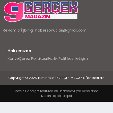
EKONOMI
DÜNYA
Reklam & İşbirliği:
habersonuclari@gmail.com
Hakkımızda
Künye
Çerez Politikası
Gizlilik Politikası
İletişim
Copyright © 2025 Tüm hakları GERÇEK MAGAZİN 'de saklıdır.
Mersin Haber
get featured on usatoday
Eşya Depolama
Mersin Lojistik
takipci