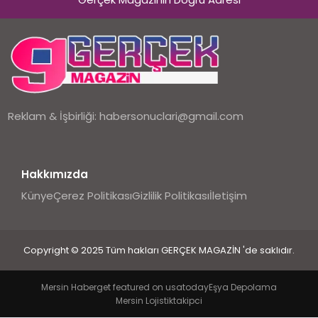
EKONOMI
DÜNYA
Reklam & İşbirliği:
habersonuclari@gmail.com
Hakkımızda
Künye
Çerez Politikası
Gizlilik Politikası
İletişim
Copyright © 2025 Tüm hakları GERÇEK MAGAZİN 'de saklıdır.
Mersin Haber
get featured on usatoday
Eşya Depolama
Mersin Lojistik
takipci