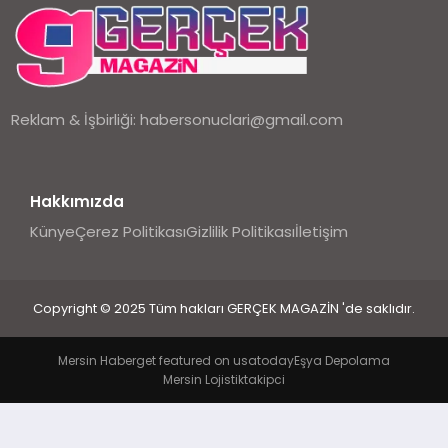
EKONOMI
DÜNYA
Reklam & İşbirliği:
habersonuclari@gmail.com
Hakkımızda
Künye
Çerez Politikası
Gizlilik Politikası
İletişim
Copyright © 2025 Tüm hakları GERÇEK MAGAZİN 'de saklıdır.
Mersin Haber
get featured on usatoday
Eşya Depolama
Mersin Lojistik
takipci