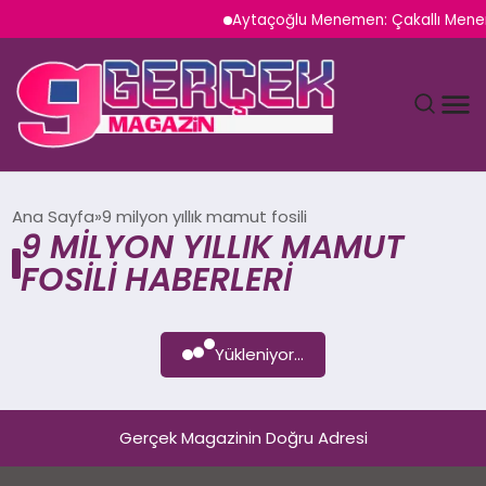
Aytaçoğlu Menemen: Çakallı Meneme
MAGAZIN
Ana Sayfa
9 milyon yıllık mamut fosili
9 MILYON YILLIK MAMUT
YAŞAM
FOSILI HABERLERI
SPOR
Yükleniyor...
TEKNOLOJI
SAĞLIK
Gerçek Magazinin Doğru Adresi
SIYASET