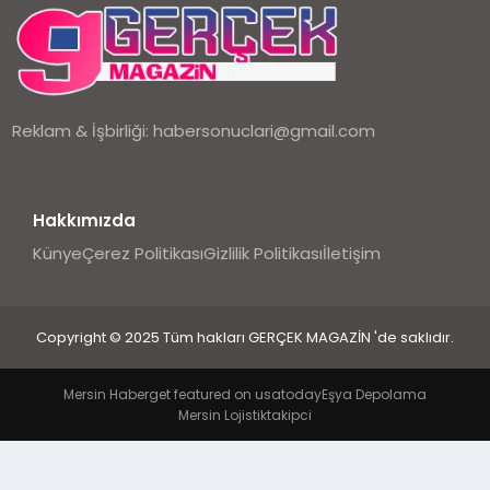
EKONOMI
DÜNYA
Reklam & İşbirliği:
habersonuclari@gmail.com
Hakkımızda
Künye
Çerez Politikası
Gizlilik Politikası
İletişim
Copyright © 2025 Tüm hakları GERÇEK MAGAZİN 'de saklıdır.
Mersin Haber
get featured on usatoday
Eşya Depolama
Mersin Lojistik
takipci