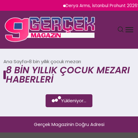
Derya Arms, İstanbul Prohunt 2026’d
MAGAZIN
Ana Sayfa
8 bin yıllık çocuk mezarı
8 BIN YILLIK ÇOCUK MEZARI
YAŞAM
HABERLERI
SPOR
Yükleniyor...
TEKNOLOJI
SAĞLIK
Gerçek Magazinin Doğru Adresi
SIYASET