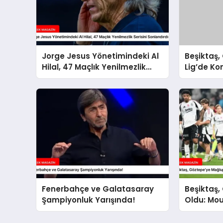
Jorge Jesus Yönetimindeki Al
Beşiktaş,
Hilal, 47 Maçlık Yenilmezlik
Lig’de Ko
Serisini Sonlandırdı
Fenerbahçe ve Galatasaray
Beşiktaş,
Şampiyonluk Yarışında!
Oldu: Mo