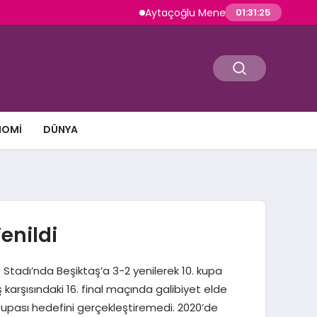
Aytaçoğlu Menemen: Çakallı Menemeni Ge
01:31:26
NOMI
DÜNYA
enildi
Stadı’nda Beşiktaş’a 3-2 yenilerek 10. kupa
karşısındaki 16. final maçında galibiyet elde
Kupası hedefini gerçekleştiremedi. 2020’de