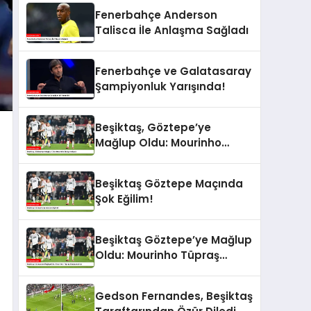
Fenerbahçe Anderson
Talisca İle Anlaşma Sağladı
Fenerbahçe ve Galatasaray
Şampiyonluk Yarışında!
Beşiktaş, Göztepe’ye
Mağlup Oldu: Mourinho
Stadyumdaydı
Beşiktaş Göztepe Maçında
Şok Eğilim!
Beşiktaş Göztepe’ye Mağlup
Oldu: Mourinho Tüpraş
Stadyumu’nda
Gedson Fernandes, Beşiktaş