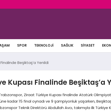
AŞAM
SPOR
TEKNOLOJI
SAĞLIK
SIYASET
EKO
Finalinde Beşiktaş’a Yenildi
ye Kupası Finalinde Beşiktaş’a Y
bzonspor, Ziraat Türkiye Kupası finalinde Atatürk Olimpiyat 
ne kadar 15 final oynadı ve 9 şampiyonluk yaşarken, Beşiktaş 
nspor Teknik Direktörü Abdullah Avcı, takımıyla ilk Türkiye 