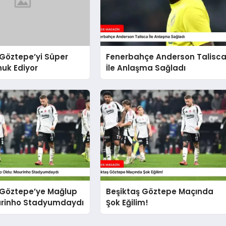
 Göztepe’yi Süper
Fenerbahçe Anderson Talisc
nuk Ediyor
İle Anlaşma Sağladı
 Göztepe’ye Mağlup
Beşiktaş Göztepe Maçında
urinho Stadyumdaydı
Şok Eğilim!