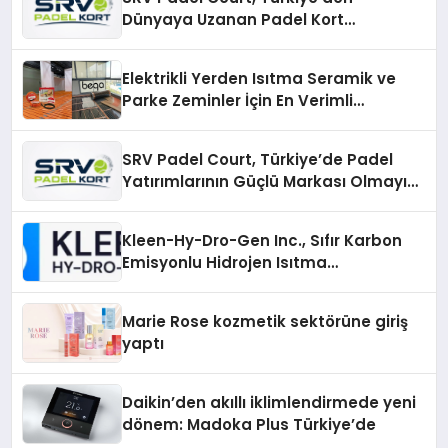
Dünyaya Uzanan Padel Kort
Üretiminde Güvenin Adresi
Elektrikli Yerden Isıtma Seramik ve
Parke Zeminler İçin En Verimli
Çözümler
SRV Padel Court, Türkiye’de Padel
Yatırımlarının Güçlü Markası Olmayı
Sürdürüyor
Kleen-Hy-Dro-Gen Inc., Sıfır Karbon
Emisyonlu Hidrojen Isıtma
Teknolojisinde ISO ve TSSA
Düzenleyici Onaylarını Aldı
Marie Rose kozmetik sektörüne giriş
yaptı
Daikin’den akıllı iklimlendirmede yeni
dönem: Madoka Plus Türkiye’de