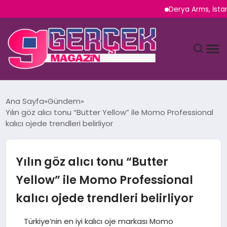
Derya Arms, İstanbul Proh
MAGAZIN
Ana Sayfa
Gündem
Yılın göz alıcı tonu “Butter Yellow” ile Momo Professional
YAŞAM
kalıcı ojede trendleri belirliyor
SPOR
Yılın göz alıcı tonu “Butter
TEKNOLOJI
Yellow” ile Momo Professional
kalıcı ojede trendleri belirliyor
SAĞLIK
Türkiye’nin en iyi kalıcı oje markası Momo
SIYASET