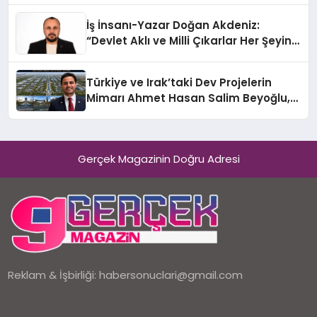
İş İnsanı-Yazar Doğan Akdeniz:
“Devlet Aklı ve Milli Çıkarlar Her Şeyin
Üzerindedir”
Türkiye ve Irak’taki Dev Projelerin
Mimarı Ahmet Hasan Salim Beyoğlu,
10 Milyon Metrekarelik “Al Yusuf
Holding Industrial City” Projesini
Hayata Geçirecek
Gerçek Magazinin Doğru Adresi
Reklam & İşbirliği:
habersonuclari@gmail.com