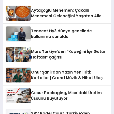
Fark Yaratıyor
Aytaçoğlu Menemen: Çakallı
Menemeni Geleneğini Yaşatan Aile
İşletmesi
Tencent Hy3 dünya genelinde
kullanıma sunuldu
Mars Türkiye’den “Köpeğini İşe Götür
Haftası” çağrısı
Onur Şanlı’dan Yazın Yeni Hiti:
Kartallar | Grand Müzik & Nihat Ulaş
İmzalı Yeni Şarkı
Cesur Packaging, Mısır’daki Üretim
Üssünü Büyütüyor
SRV Padel Court, Türkiye’den